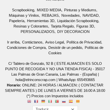
Scrapbooking
MIXED MEDIA
Pinturas y Mediums
Máquinas y Vinilos
REBAJAS
Novedades
NAVIDAD
Papelería
Herramientas 3D
Liquidación Scrapbooking
Resinas y Colorantes
Tarjeta Regalo
Figuras 3D
PERSONALIZADOS
DIY DECORACION
Ir arriba
Contáctanos
Aviso Legal
Política de Privacidad
Condiciones de Compra
Desistir de un pedido
Políticas de
Cookies
C/ Tablero de Gonzalo, 92 B ( ESTE ALMACEN ES SOLO
PUNTO DE RECOGIDA Y NO UNA TIENDA FISICA) - 35017
Las Palmas de Gran Canaria, Las Palmas - (España) |
hola@elrinconscrap.com |
WhatsApp: 655493665
Horario:
ONLINE: 24 HORAS / ALMACEN: ( CONTACTAR
SIEMPRE ANTES ) DE LUNES A VIERNES DE 16:00 A 18:00
(*) Precios con Impuestos incluidos