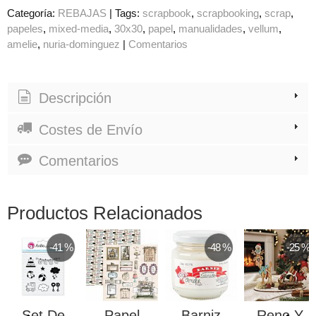
Categoría:
REBAJAS
|
Tags:
scrapbook
scrapbooking
scrap
papeles
mixed-media
30x30
papel
manualidades
vellum
amelie
nuria-dominguez
|
Comentarios
Descripción
Costes de Envío
Comentarios
Productos Relacionados
-41 %
-48 %
-25 %
Set De
Papel
Barniz
Reno Y