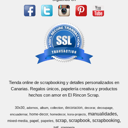
Tienda online de scrapbooking y detalles personalizados en
Canarias. Regalos únicos, papelería creativa y productos
hechos con amor en El Rincon Scrap.
30x30
decoracion
adornos
album
collection
decorar
decoupage
manualidades
home-decor
encuadernar
homedecor
kora-projects
scrap
scrapbook
scrapbooking
papel
mixed-media
papeles
set
stamperia