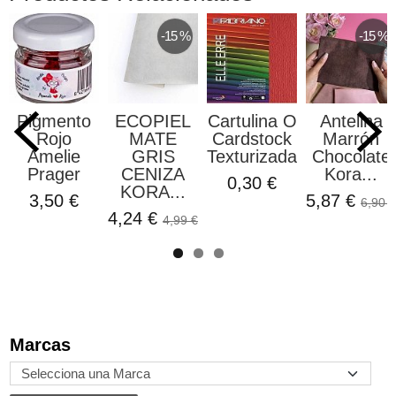
-15 %
-15 %
Pigmento
ECOPIEL
Cartulina O
Antelina
Rojo
MATE
Cardstock
Marrón
Amelie
GRIS
Texturizada...
Chocolate
Prager
CENIZA
Kora...
0,30 €
KORA...
3,50 €
5,87 €
6,90 €
4,24 €
4,99 €
Marcas