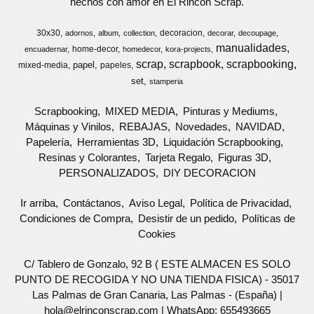
hechos con amor en El Rincon Scrap.
30x30
decoracion
adornos
album
collection
decorar
decoupage
manualidades
home-decor
encuadernar
homedecor
kora-projects
scrap
scrapbook
scrapbooking
papel
mixed-media
papeles
set
stamperia
Scrapbooking
MIXED MEDIA
Pinturas y Mediums
Máquinas y Vinilos
REBAJAS
Novedades
NAVIDAD
Papelería
Herramientas 3D
Liquidación Scrapbooking
Resinas y Colorantes
Tarjeta Regalo
Figuras 3D
PERSONALIZADOS
DIY DECORACION
Ir arriba
Contáctanos
Aviso Legal
Política de Privacidad
Condiciones de Compra
Desistir de un pedido
Políticas de
Cookies
C/ Tablero de Gonzalo, 92 B ( ESTE ALMACEN ES SOLO
PUNTO DE RECOGIDA Y NO UNA TIENDA FISICA) - 35017
Las Palmas de Gran Canaria, Las Palmas - (España) |
hola@elrinconscrap.com |
WhatsApp: 655493665