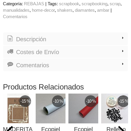
Categoría:
REBAJAS
|
Tags:
scrapbook
scrapbooking
scrap
manualidades
home-decor
shakers
diamantes
ambar
|
Comentarios
Descripción
Costes de Envío
Comentarios
Productos Relacionados
-15 %
-10 %
-10 %
-15 %
MADERITAS
Ecopiel
Ecopiel
Relleno