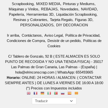
Scrapbooking
MIXED MEDIA
Pinturas y Mediums
Máquinas y Vinilos
REBAJAS
Novedades
NAVIDAD
Papelería
Herramientas 3D
Liquidación Scrapbooking
Resinas y Colorantes
Tarjeta Regalo
Figuras 3D
PERSONALIZADOS
DIY DECORACION
Ir arriba
Contáctanos
Aviso Legal
Política de Privacidad
Condiciones de Compra
Desistir de un pedido
Políticas de
Cookies
C/ Tablero de Gonzalo, 92 B ( ESTE ALMACEN ES SOLO
PUNTO DE RECOGIDA Y NO UNA TIENDA FISICA) - 35017
Las Palmas de Gran Canaria, Las Palmas - (España) |
hola@elrinconscrap.com |
WhatsApp: 655493665
Horario:
ONLINE: 24 HORAS / ALMACEN: ( CONTACTAR
SIEMPRE ANTES ) DE LUNES A VIERNES DE 16:00 A 18:00
(*) Precios con Impuestos incluidos