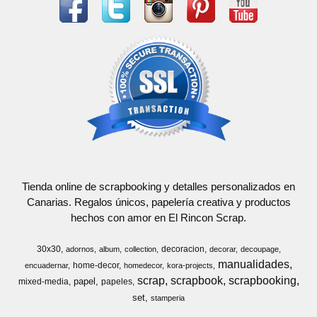
Tienda online de scrapbooking y detalles personalizados en
Canarias. Regalos únicos, papelería creativa y productos
hechos con amor en El Rincon Scrap.
30x30
decoracion
adornos
album
collection
decorar
decoupage
manualidades
home-decor
encuadernar
homedecor
kora-projects
scrap
scrapbook
scrapbooking
papel
mixed-media
papeles
set
stamperia