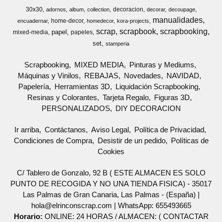
30x30
decoracion
adornos
album
collection
decorar
decoupage
manualidades
home-decor
encuadernar
homedecor
kora-projects
scrap
scrapbook
scrapbooking
papel
mixed-media
papeles
set
stamperia
Scrapbooking
MIXED MEDIA
Pinturas y Mediums
Máquinas y Vinilos
REBAJAS
Novedades
NAVIDAD
Papelería
Herramientas 3D
Liquidación Scrapbooking
Resinas y Colorantes
Tarjeta Regalo
Figuras 3D
PERSONALIZADOS
DIY DECORACION
Ir arriba
Contáctanos
Aviso Legal
Política de Privacidad
Condiciones de Compra
Desistir de un pedido
Políticas de
Cookies
C/ Tablero de Gonzalo, 92 B ( ESTE ALMACEN ES SOLO
PUNTO DE RECOGIDA Y NO UNA TIENDA FISICA) - 35017
Las Palmas de Gran Canaria, Las Palmas - (España) |
hola@elrinconscrap.com |
WhatsApp: 655493665
Horario:
ONLINE: 24 HORAS / ALMACEN: ( CONTACTAR