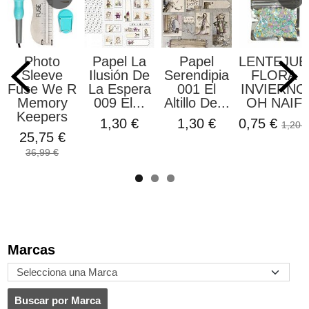
Photo
Papel La
Papel
LENTEJUE
Sleeve
Ilusión De
Serendipia
FLORA
Fuse We R
La Espera
001 El
INVIERNO
Memory
009 El...
Altillo De...
OH NAIF
Keepers
1,30 €
1,30 €
0,75 €
1,20 €
25,75 €
36,99 €
Marcas