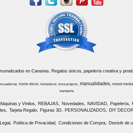
ersonalizados en Canarias. Regalos únicos, papelería creativa y pr
manualidades
home-decor
mixed-medi
encuadernar
homedecor
kora-projects
stamperia
Máquinas y Vinilos
REBAJAS
Novedades
NAVIDAD
Papelería
tes
Tarjeta Regalo
Figuras 3D
PERSONALIZADOS
DIY DECO
Legal
Política de Privacidad
Condiciones de Compra
Desistir de 