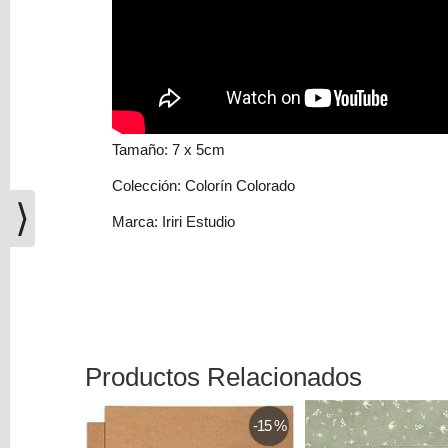
(0)
El
carrito
de
la
compra
Tamaño: 7 x 5cm
está
vacío
Colección: Colorín Colorado
⟩
Redes
Marca: Iriri Estudio
Sociales
Instagram
Facebook
Productos Relacionados
-25 %
-16 %
Youtube