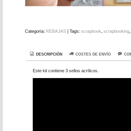
Colorantes
Tarjeta
Regalo
Figuras
Categoría:
REBAJAS
|
Tags:
scrapbook
scrapbooking
3D
PERSONALIZADOS
DESCRIPCIÓN
COSTES DE ENVÍO
COM
DIY
DECORACION
Este kit contiene 3 sellos acrílicos.
Marcas
Tu
Carrito