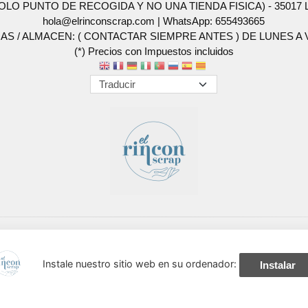
SOLO PUNTO DE RECOGIDA Y NO UNA TIENDA FISICA) - 35017 Las 
hola@elrinconscrap.com |
WhatsApp: 655493665
AS / ALMACEN: ( CONTACTAR SIEMPRE ANTES ) DE LUNES A VI
(*) Precios con Impuestos incluidos
Métodos de pago aceptados
Instale nuestro sitio web en su ordenador:
Instalar
navegación, y obtener estadísticas anónimas. Si continúa navegando conside