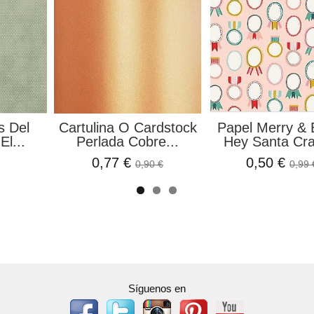
Recortar
Set de Papeles Songs
Molde Silic
ntay...
Of The Sea...
Resina Geo
5,46 €
3,39 €
1,75 €
7,27 €
3
Síguenos en