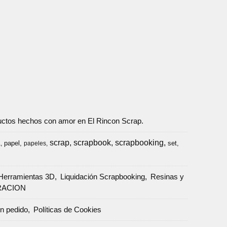
oductos hechos con amor en El Rincon Scrap.
scrap
scrapbook
scrapbooking
papel
set
a
papeles
Herramientas 3D
Liquidación Scrapbooking
Resinas y
RACION
un pedido
Políticas de Cookies