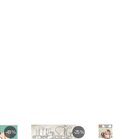
-15 %