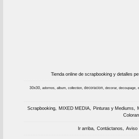
Tienda online de scrapbooking y detalles p
30x30
decoracion
adornos
album
collection
decorar
decoupage
Scrapbooking
MIXED MEDIA
Pinturas y Mediums
Coloran
Ir arriba
Contáctanos
Aviso 