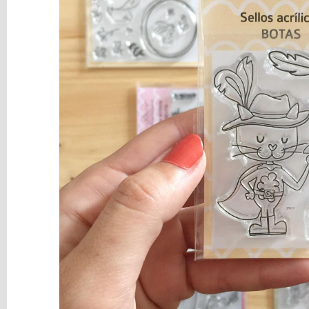
y
Mediums
Máquinas
y
Vinilos
REBAJAS
Novedades
NAVIDAD
Papelería
Herramientas
3D
Liquidación
Scrapbooking
Resinas
y