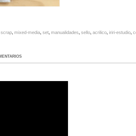
scrap
mixed-media
set
manualidades
sello
acrilico
iriri-estudio
c
ENTARIOS