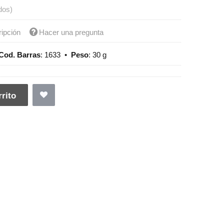
dos)
ripción
Hacer una pregunta
Cod. Barras
:
1633
•
Peso
:
30 g
rito