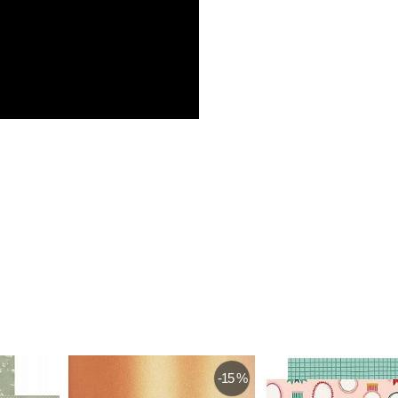
-20 %
-25 %