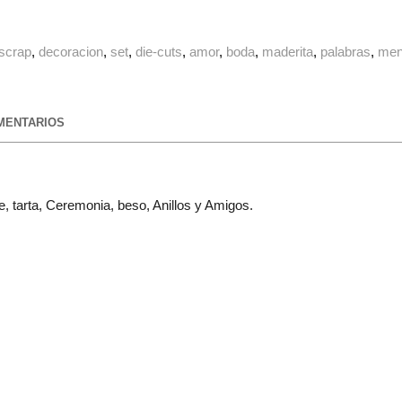
scrap
decoracion
set
die-cuts
amor
boda
maderita
palabras
men
ENTARIOS
, tarta, Ceremonia, beso, Anillos y Amigos.