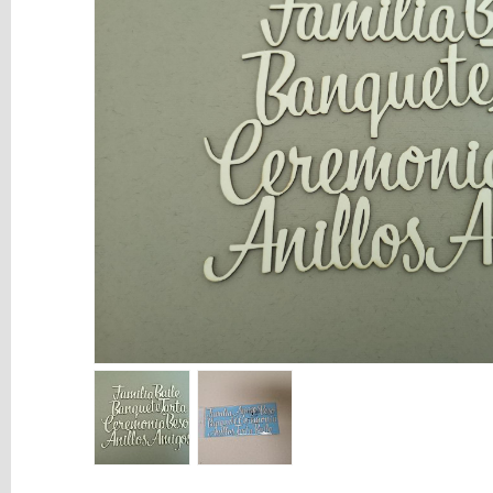
y
Mediums
Máquinas
y
Vinilos
REBAJAS
Novedades
NAVIDAD
Papelería
Herramientas
3D
Liquidación
Scrapbooking
Resinas
y