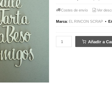
Costes de envío
Ver desc
Marca
:
EL RINCON SCRAP
•
E
Añadir a Car