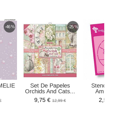
-46 %
-25 %
MELIE
Set De Papeles
Stencil Comun
Orchids And Cats...
Amelie Prage
9,75 €
2,50 €
€
12,99 €
3,35 €