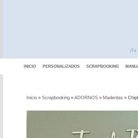
INICIO
PERSONALIZADOS
SCRAPBOOKING
MANU
Categorías
Inicio
»
Scrapbooking
»
ADORNOS
»
Maderitas
»
Chip
Scrapbooking
MIXED
MEDIA
Pinturas