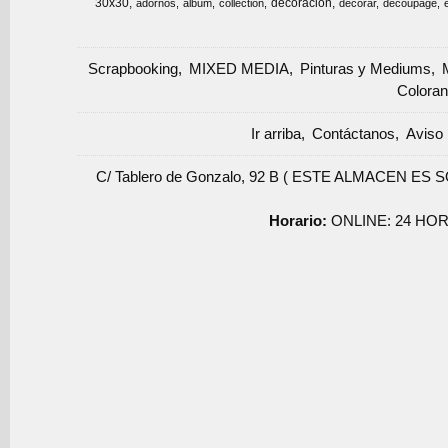
30x30
decoracion
adornos
album
collection
decorar
decoupage
Scrapbooking
MIXED MEDIA
Pinturas y Mediums
Coloran
Ir arriba
Contáctanos
Aviso 
C/ Tablero de Gonzalo, 92 B ( ESTE ALMACEN ES 
Horario:
ONLINE: 24 HOR