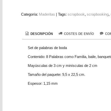
Colorantes
Tarjeta
Categoría:
Maderitas
|
Tags:
scrapbook
scrapbooking
Regalo
Figuras
3D
DESCRIPCIÓN
COSTES DE ENVÍO
COM
PERSONALIZADOS
Set de palabras de boda
DIY
DECORACION
Contenido: 8 Palabras como Familia, baile, banquete
Mayúsculas de 3 cm y minísculas de 2 cm
Marcas
Tamaño del paquete: 9,5 x 22,5 cm.
Espesor: 1,15 mm
Tu
Carrito