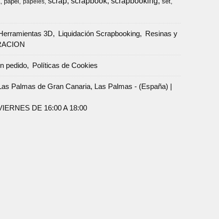
scrap
scrapbook
scrapbooking
papel
set
a
papeles
Herramientas 3D
Liquidación Scrapbooking
Resinas y
RACION
un pedido
Políticas de Cookies
Palmas de Gran Canaria, Las Palmas - (España) |
ERNES DE 16:00 A 18:00