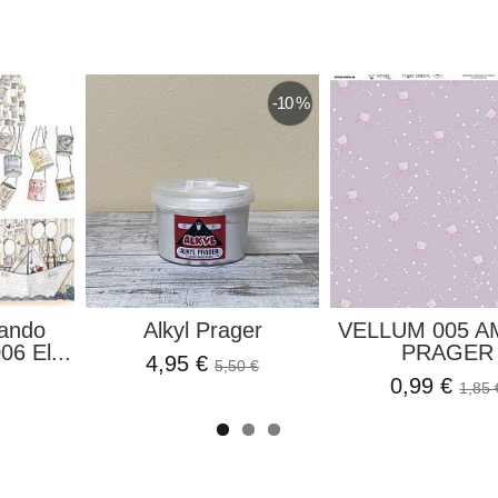
-10 %
rando
Alkyl Prager
VELLUM 005 A
6 El...
PRAGER
4,95 €
5,50 €
0,99 €
1,85 