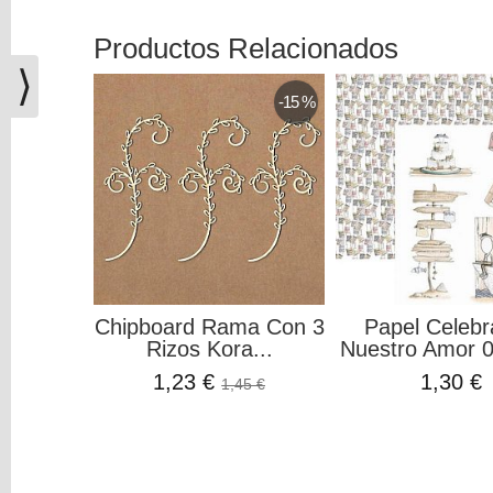
(0)
Productos Relacionados
El
carrito
⟩
de
-15 %
la
compra
está
vacío
Redes
Sociales
Chipboard Rama Con 3
Papel Celeb
Instagram
Rizos Kora...
Nuestro Amor 00
1,23 €
1,30 €
1,45 €
Facebook
Youtube