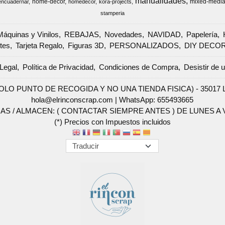
manualidades
home-decor
mixed-medi
encuadernar
homedecor
kora-projects
stamperia
Máquinas y Vinilos
REBAJAS
Novedades
NAVIDAD
Papelería
tes
Tarjeta Regalo
Figuras 3D
PERSONALIZADOS
DIY DECO
Legal
Política de Privacidad
Condiciones de Compra
Desistir de 
SOLO PUNTO DE RECOGIDA Y NO UNA TIENDA FISICA) - 35017 Las 
hola@elrinconscrap.com |
WhatsApp: 655493665
AS / ALMACEN: ( CONTACTAR SIEMPRE ANTES ) DE LUNES A VI
(*) Precios con Impuestos incluidos