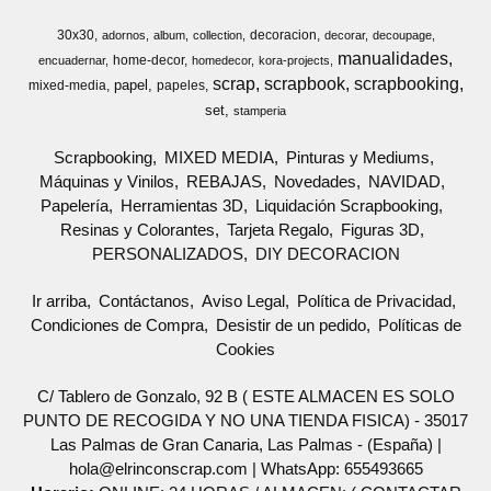
30x30
decoracion
adornos
album
collection
decorar
decoupage
manualidades
home-decor
encuadernar
homedecor
kora-projects
scrap
scrapbook
scrapbooking
papel
mixed-media
papeles
set
stamperia
Scrapbooking
MIXED MEDIA
Pinturas y Mediums
Máquinas y Vinilos
REBAJAS
Novedades
NAVIDAD
Papelería
Herramientas 3D
Liquidación Scrapbooking
Resinas y Colorantes
Tarjeta Regalo
Figuras 3D
PERSONALIZADOS
DIY DECORACION
Ir arriba
Contáctanos
Aviso Legal
Política de Privacidad
Condiciones de Compra
Desistir de un pedido
Políticas de
Cookies
C/ Tablero de Gonzalo, 92 B ( ESTE ALMACEN ES SOLO
PUNTO DE RECOGIDA Y NO UNA TIENDA FISICA) - 35017
Las Palmas de Gran Canaria, Las Palmas - (España) |
hola@elrinconscrap.com |
WhatsApp: 655493665