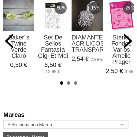
-50 %
-15 %
-25 %
Baker´s
Set De
DIAMANTES
Stencil
Twine
Sellos
ACRILICOS
Fondos
Verde
Fantasía
TRANSPARENTES...
Varios
Claro
Gigi Et Moi
Amelie
2,54 €
2,99 €
Prager
0,50 €
6,50 €
2,50 €
12,95 €
3,35 €
Marcas