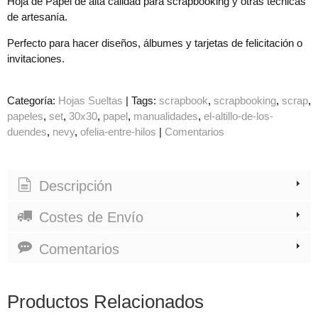
Hoja de Papel de alta calidad para scrapbooking y otras técnicas
de artesanía.
Perfecto para hacer diseños, álbumes y tarjetas de felicitación o
invitaciones.
Categoría:
Hojas Sueltas
|
Tags:
scrapbook
scrapbooking
scrap
papeles
set
30x30
papel
manualidades
el-altillo-de-los-
duendes
nevy
ofelia-entre-hilos
|
Comentarios
Descripción
Costes de Envío
Comentarios
Productos Relacionados