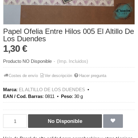
Papel Ofelia Entre Hilos 005 El Altillo De
Los Duendes
1,30 €
Producto NO Disponible
-
(Imp. Incluidos)
Costes de envío
Ver descripción
Hacer pregunta
Marca
:
EL ALTILLO DE LOS DUENDES
•
EAN / Cod. Barras
:
0811
•
Peso
:
30 g
No Disponible