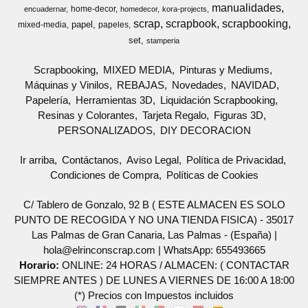
manualidades
home-decor
encuadernar
homedecor
kora-projects
scrap
scrapbook
scrapbooking
papel
mixed-media
papeles
set
stamperia
Scrapbooking
MIXED MEDIA
Pinturas y Mediums
Máquinas y Vinilos
REBAJAS
Novedades
NAVIDAD
Papelería
Herramientas 3D
Liquidación Scrapbooking
Resinas y Colorantes
Tarjeta Regalo
Figuras 3D
PERSONALIZADOS
DIY DECORACION
Ir arriba
Contáctanos
Aviso Legal
Política de Privacidad
Condiciones de Compra
Políticas de Cookies
C/ Tablero de Gonzalo, 92 B ( ESTE ALMACEN ES SOLO
PUNTO DE RECOGIDA Y NO UNA TIENDA FISICA) - 35017
Las Palmas de Gran Canaria, Las Palmas - (España) |
hola@elrinconscrap.com |
WhatsApp: 655493665
Horario:
ONLINE: 24 HORAS / ALMACEN: ( CONTACTAR
SIEMPRE ANTES ) DE LUNES A VIERNES DE 16:00 A 18:00
(*) Precios con Impuestos incluidos