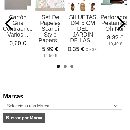
Cartón
Set De
SILUETAS
Perforador
Gris
Papeles
DM 5 CM
Pestaña 2"
Contraencolado
Scandi
DEL
Oh Naif
Varios...
Style
JARDIN
8,32 €
Papers...
DE LAS...
0,60 €
10,40 €
5,99 €
0,35 €
0,50 €
14,50 €
Marcas