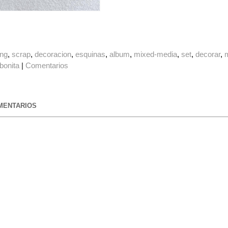
ing
scrap
decoracion
esquinas
album
mixed-media
set
decorar
bonita
|
Comentarios
ENTARIOS