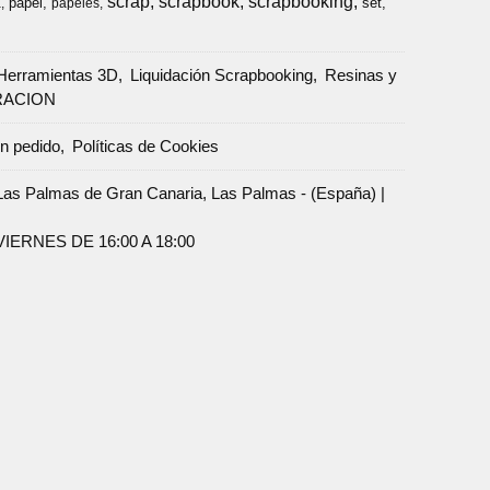
scrap
scrapbook
scrapbooking
papel
set
a
papeles
Herramientas 3D
Liquidación Scrapbooking
Resinas y
RACION
un pedido
Políticas de Cookies
Palmas de Gran Canaria, Las Palmas - (España) |
ERNES DE 16:00 A 18:00