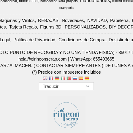
manualidades
home-decor
mixed-medi
encuadernar
homedecor
kora-projects
stamperia
Máquinas y Vinilos
REBAJAS
Novedades
NAVIDAD
Papelería
tes
Tarjeta Regalo
Figuras 3D
PERSONALIZADOS
DIY DECO
Legal
Política de Privacidad
Condiciones de Compra
Desistir de 
SOLO PUNTO DE RECOGIDA Y NO UNA TIENDA FISICA) - 35017 Las 
hola@elrinconscrap.com |
WhatsApp: 655493665
AS / ALMACEN: ( CONTACTAR SIEMPRE ANTES ) DE LUNES A VI
(*) Precios con Impuestos incluidos