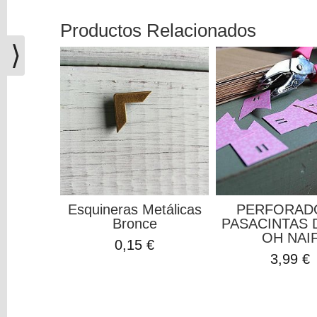
(0)
Productos Relacionados
El
carrito
⟩
de
la
compra
está
vacío
Redes
Sociales
Esquineras Metálicas
PERFORAD
Instagram
Bronce
PASACINTAS 
OH NAI
0,15 €
3,99 €
Facebook
Youtube