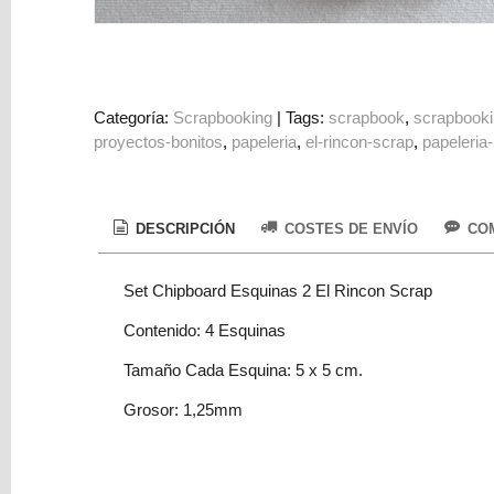
Colorantes
Tarjeta
Regalo
Figuras
Categoría:
Scrapbooking
|
Tags:
scrapbook
scrapbook
proyectos-bonitos
papeleria
el-rincon-scrap
papeleria-
3D
PERSONALIZADOS
DIY
DESCRIPCIÓN
COSTES DE ENVÍO
COM
DECORACION
Set Chipboard Esquinas 2 El Rincon Scrap
Marcas
Contenido: 4 Esquinas
Tamaño Cada Esquina: 5 x 5 cm.
Grosor: 1,25mm
Tu
Carrito