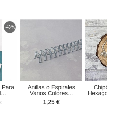
-43 %
o Para
Anillas o Espirales
Chipboard Ma
...
Varios Colores...
Hexagonal Hibisc
1,25 €
1,75 €
€