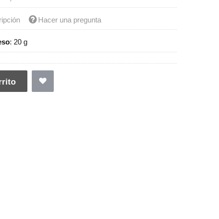
ripción
Hacer una pregunta
eso
:
20 g
rito