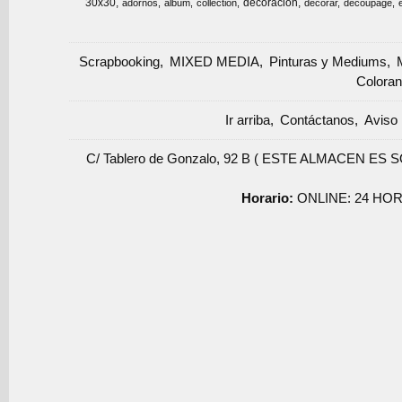
30x30
decoracion
adornos
album
collection
decorar
decoupage
Scrapbooking
MIXED MEDIA
Pinturas y Mediums
Coloran
Ir arriba
Contáctanos
Aviso 
C/ Tablero de Gonzalo, 92 B ( ESTE ALMACEN ES 
Horario:
ONLINE: 24 HOR