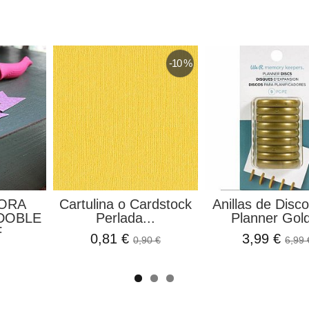
-10 %
ORA
Cartulina o Cardstock
Anillas de Disc
DOBLE
Perlada...
Planner Gold
F
0,81 €
3,99 €
0,90 €
6,99 