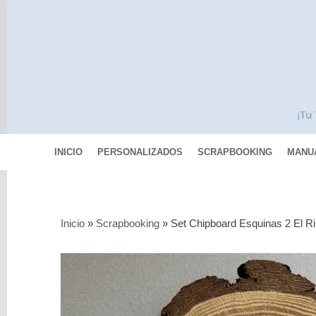
INICIO
PERSONALIZADOS
SCRAPBOOKING
MANU
Categorías
Inicio
»
Scrapbooking
»
Set Chipboard Esquinas 2 El R
Scrapbooking
MIXED
MEDIA
Pinturas