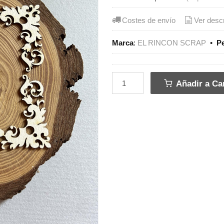
Costes de envío
Ver desc
Marca
:
EL RINCON SCRAP
•
P
Añadir a Car