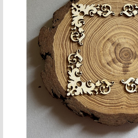
y
Mediums
Máquinas
y
Vinilos
REBAJAS
Novedades
NAVIDAD
Papelería
Herramientas
3D
Liquidación
Scrapbooking
Resinas
y