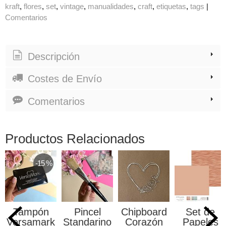
kraft
flores
set
vintage
manualidades
craft
etiquetas
tags
|
Comentarios
Descripción
Costes de Envío
Comentarios
Productos Relacionados
-15 %
Tampón
Pincel
Chipboard
Set de
Versamark
Standarino
Corazón
Papeles