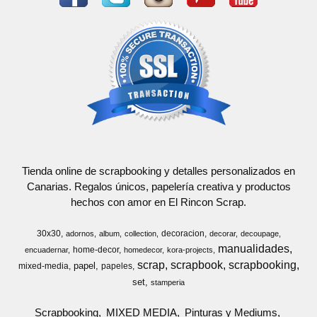
Tienda online de scrapbooking y detalles personalizados en
Canarias. Regalos únicos, papelería creativa y productos
hechos con amor en El Rincon Scrap.
30x30
decoracion
adornos
album
collection
decorar
decoupage
manualidades
home-decor
encuadernar
homedecor
kora-projects
scrap
scrapbook
scrapbooking
papel
mixed-media
papeles
set
stamperia
Scrapbooking
MIXED MEDIA
Pinturas y Mediums