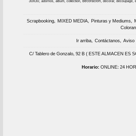
30x30
decoracion
adornos
album
collection
decorar
decoupage
Scrapbooking
MIXED MEDIA
Pinturas y Mediums
Coloran
Ir arriba
Contáctanos
Aviso 
C/ Tablero de Gonzalo, 92 B ( ESTE ALMACEN ES 
Horario:
ONLINE: 24 HOR