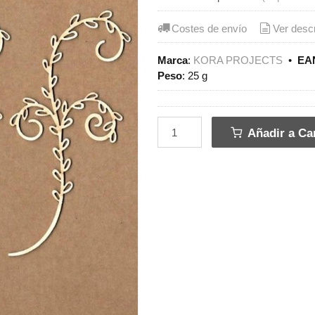
Costes de envío
Ver desc
Marca
:
KORA PROJECTS
•
EAN
Peso
:
25 g
Añadir a Car