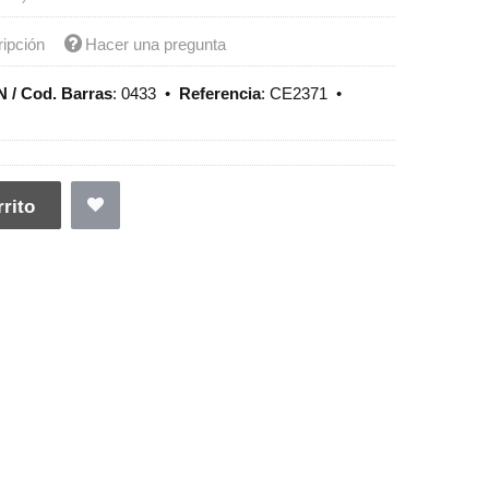
ripción
Hacer una pregunta
 / Cod. Barras
:
0433
•
Referencia
:
CE2371
•
rito