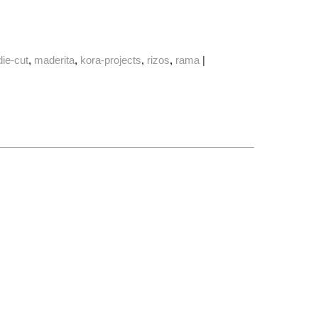
die-cut
maderita
kora-projects
rizos
rama
|