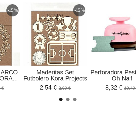
-15 %
-15 %
MARCO
Maderitas Set
Perforadora Pes
ORA...
Futbolero Kora Projects
Oh Naif
2,54 €
8,32 €
 €
2,99 €
10,40