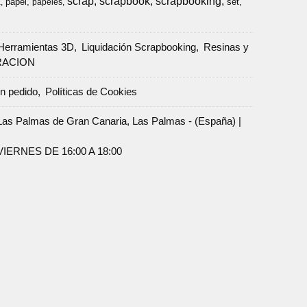
scrap
scrapbook
scrapbooking
papel
set
a
papeles
Herramientas 3D
Liquidación Scrapbooking
Resinas y
RACION
un pedido
Políticas de Cookies
Palmas de Gran Canaria, Las Palmas - (España) |
ERNES DE 16:00 A 18:00