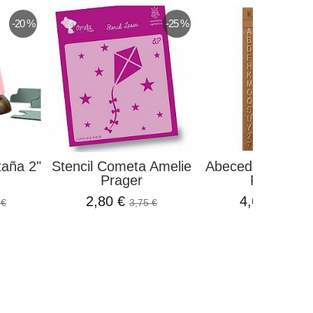
-20 %
-25 %
taña 2"
Stencil Cometa Amelie
Abecedario Puffy
Prager
Projects
2,80 €
4,67 €
 €
3,75 €
5,49 €