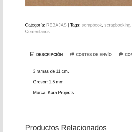
Colorantes
Tarjeta
Regalo
Categoría:
REBAJAS
|
Tags:
scrapbook
scrapbooking
Figuras
Comentarios
3D
PERSONALIZADOS
DESCRIPCIÓN
COSTES DE ENVÍO
COM
DIY
DECORACION
3 ramas de 11 cm.
Marcas
Grosor: 1,5 mm
Marca: Kora Projects
Tu
Productos Relacionados
Carrito