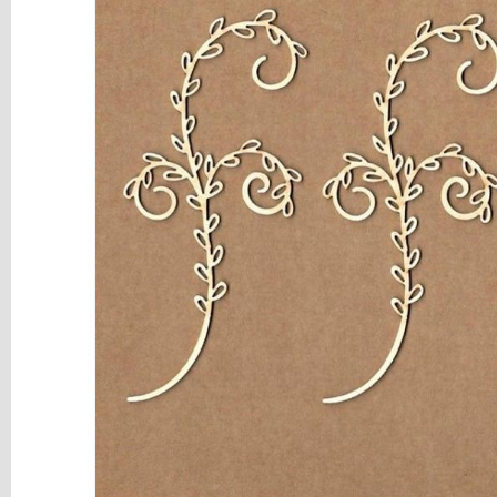
y
Mediums
Máquinas
y
Vinilos
REBAJAS
Novedades
NAVIDAD
Papelería
Herramientas
3D
Liquidación
Scrapbooking
Resinas
y