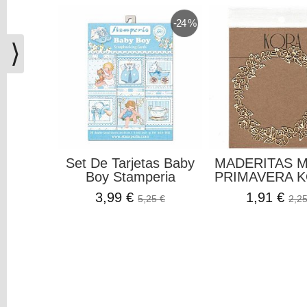
(0)
-24 %
El
carrito
⟩
de
la
compra
está
vacío
Redes
Set De Tarjetas Baby
MADERITAS 
Sociales
Boy Stamperia
PRIMAVERA K
3,99 €
1,91 €
5,25 €
2,25
Instagram
Facebook
Youtube