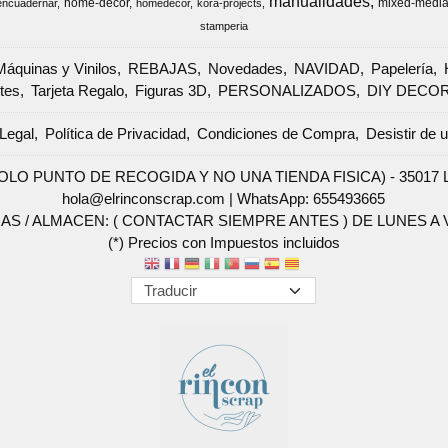
manualidades
home-decor
mixed-medi
encuadernar
homedecor
kora-projects
stamperia
Máquinas y Vinilos
REBAJAS
Novedades
NAVIDAD
Papelería
tes
Tarjeta Regalo
Figuras 3D
PERSONALIZADOS
DIY DECO
Legal
Política de Privacidad
Condiciones de Compra
Desistir de 
SOLO PUNTO DE RECOGIDA Y NO UNA TIENDA FISICA) - 35017 Las 
hola@elrinconscrap.com |
WhatsApp: 655493665
AS / ALMACEN: ( CONTACTAR SIEMPRE ANTES ) DE LUNES A VI
(*) Precios con Impuestos incluidos