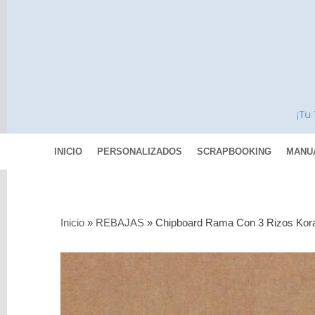
INICIO
PERSONALIZADOS
SCRAPBOOKING
MANU
Categorías
Inicio
»
REBAJAS
»
Chipboard Rama Con 3 Rizos Kora
Scrapbooking
MIXED
MEDIA
Pinturas