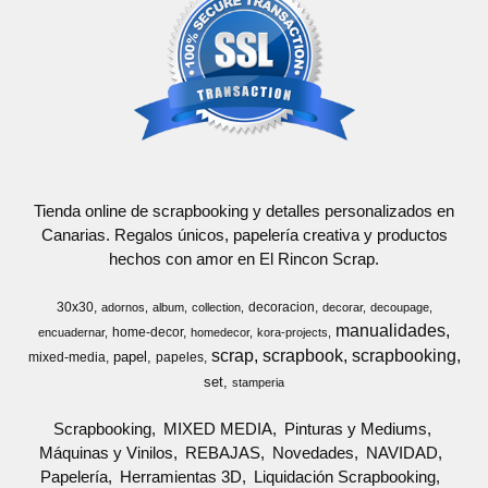
Tienda online de scrapbooking y detalles personalizados en
Canarias. Regalos únicos, papelería creativa y productos
hechos con amor en El Rincon Scrap.
30x30
decoracion
adornos
album
collection
decorar
decoupage
manualidades
home-decor
encuadernar
homedecor
kora-projects
scrap
scrapbook
scrapbooking
papel
mixed-media
papeles
set
stamperia
Scrapbooking
MIXED MEDIA
Pinturas y Mediums
Máquinas y Vinilos
REBAJAS
Novedades
NAVIDAD
Papelería
Herramientas 3D
Liquidación Scrapbooking