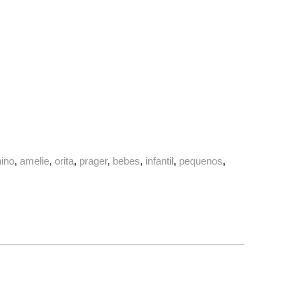
nino
amelie
orita
prager
bebes
infantil
pequenos