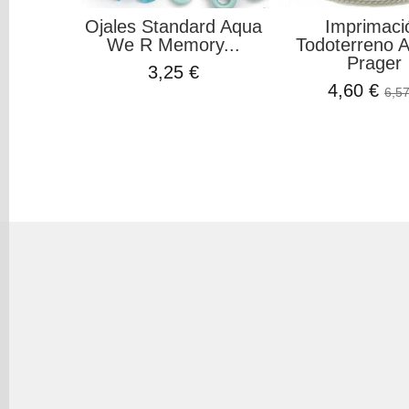
lue Metal
Ecopiel Charol Oro
Papel de Ar
fil
Rosa Johanna...
Romantic 
€
3,71 €
1,50 €
4,45 €
4,95 €