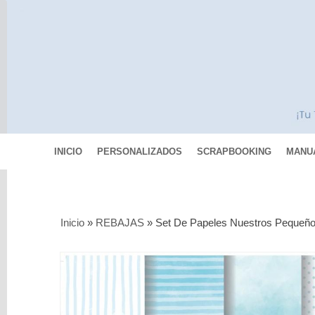
INICIO
PERSONALIZADOS
SCRAPBOOKING
MANU
Categorías
Inicio
»
REBAJAS
»
Set De Papeles Nuestros Pequeño
Scrapbooking
MIXED
MEDIA
Pinturas