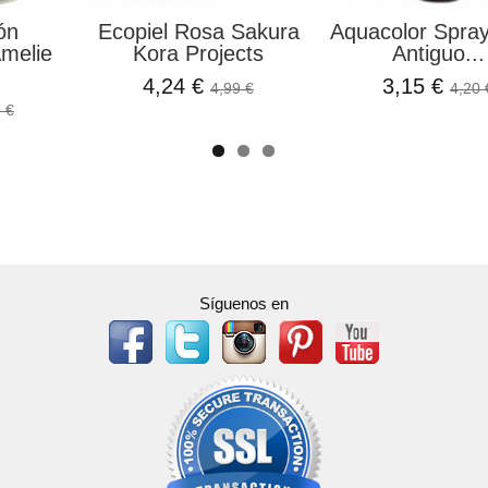
roz Silla
Set Chipboard
Papel De Arro
Cozy...
Esquinas 2 El Rincon...
Silent Se
1,75 €
1,75 €
1,99 €
2
Síguenos en