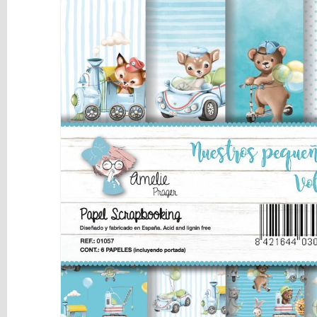
y
Mediums
Máquinas
y
Vinilos
REBAJAS
Novedades
NAVIDAD
Papelería
Herramientas
3D
Liquidación
Scrapbooking
Resinas
y