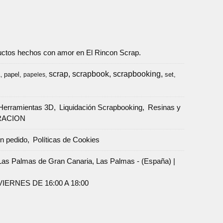
oductos hechos con amor en El Rincon Scrap.
scrap
scrapbook
scrapbooking
papel
set
a
papeles
Herramientas 3D
Liquidación Scrapbooking
Resinas y
RACION
un pedido
Políticas de Cookies
Palmas de Gran Canaria, Las Palmas - (España) |
ERNES DE 16:00 A 18:00