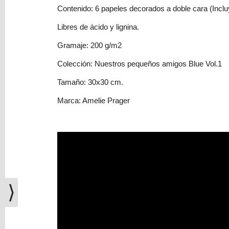
(0)
Contenido: 6 papeles decorados a doble cara (Inclu
El
Libres de ácido y lignina.
carrito
de
Gramaje: 200 g/m2
la
Colección: Nuestros pequeños amigos Blue Vol.1
compra
está
Tamaño: 30x30 cm.
vacío
Marca: Amelie Prager
Redes
Sociales
Instagram
⟩
Facebook
Youtube