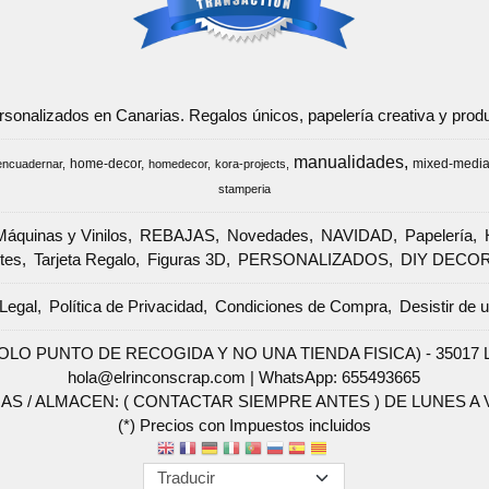
ersonalizados en Canarias. Regalos únicos, papelería creativa y pr
manualidades
home-decor
mixed-medi
encuadernar
homedecor
kora-projects
stamperia
Máquinas y Vinilos
REBAJAS
Novedades
NAVIDAD
Papelería
tes
Tarjeta Regalo
Figuras 3D
PERSONALIZADOS
DIY DECO
Legal
Política de Privacidad
Condiciones de Compra
Desistir de 
SOLO PUNTO DE RECOGIDA Y NO UNA TIENDA FISICA) - 35017 Las 
hola@elrinconscrap.com |
WhatsApp: 655493665
AS / ALMACEN: ( CONTACTAR SIEMPRE ANTES ) DE LUNES A VI
(*) Precios con Impuestos incluidos