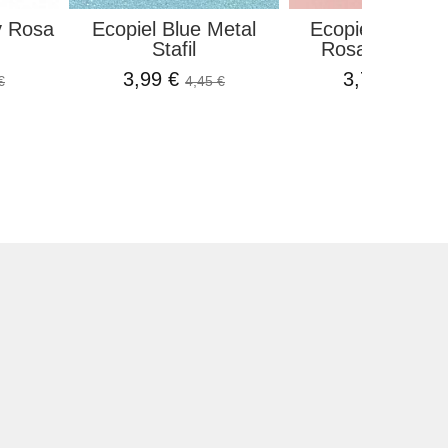
z Textura
Molde Flexible Silent
Calendario 2
a...
Sea Stamperia
Dibujos.
7,99 €
5,99 €
,10 €
14,