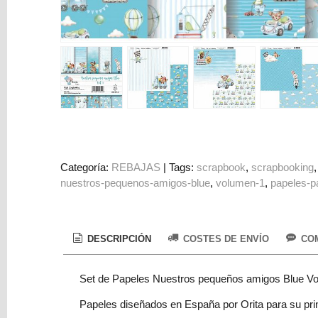
Colorantes
Tarjeta
Regalo
Figuras
3D
PERSONALIZADOS
DIY
DECORACION
Categoría:
REBAJAS
|
Tags:
scrapbook
scrapbooking
nuestros-pequenos-amigos-blue
volumen-1
papeles-p
Marcas
DESCRIPCIÓN
COSTES DE ENVÍO
COM
Set de Papeles Nuestros pequeños amigos Blue Vo
Tu
Papeles diseñados en España por Orita para su prin
Carrito