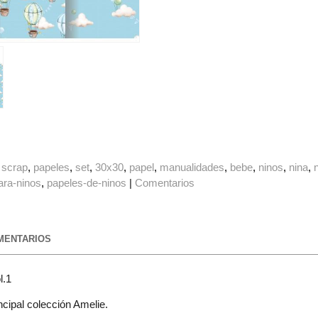
scrap
papeles
set
30x30
papel
manualidades
bebe
ninos
nina
ara-ninos
papeles-de-ninos
|
Comentarios
ENTARIOS
l.1
cipal colección Amelie.