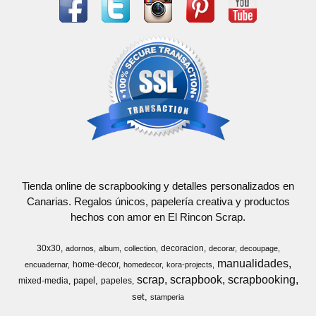
Tienda online de scrapbooking y detalles personalizados en
Canarias. Regalos únicos, papelería creativa y productos
hechos con amor en El Rincon Scrap.
30x30
decoracion
adornos
album
collection
decorar
decoupage
manualidades
home-decor
encuadernar
homedecor
kora-projects
scrap
scrapbook
scrapbooking
papel
mixed-media
papeles
set
stamperia