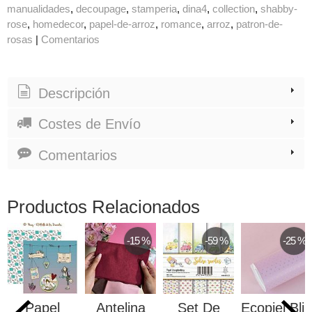
manualidades
decoupage
stamperia
dina4
collection
shabby-
rose
homedecor
papel-de-arroz
romance
arroz
patron-de-
rosas
|
Comentarios
Descripción
Costes de Envío
Comentarios
Productos Relacionados
-15 %
-59 %
-25 %
Papel
Antelina
Set De
Ecopiel Blin