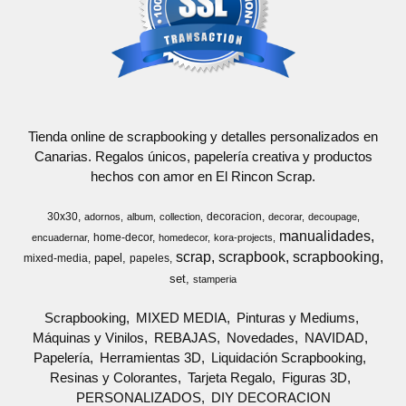
Tienda online de scrapbooking y detalles personalizados en
Canarias. Regalos únicos, papelería creativa y productos
hechos con amor en El Rincon Scrap.
30x30
decoracion
adornos
album
collection
decorar
decoupage
manualidades
home-decor
encuadernar
homedecor
kora-projects
scrap
scrapbook
scrapbooking
papel
mixed-media
papeles
set
stamperia
Scrapbooking
MIXED MEDIA
Pinturas y Mediums
Máquinas y Vinilos
REBAJAS
Novedades
NAVIDAD
Papelería
Herramientas 3D
Liquidación Scrapbooking
Resinas y Colorantes
Tarjeta Regalo
Figuras 3D
PERSONALIZADOS
DIY DECORACION