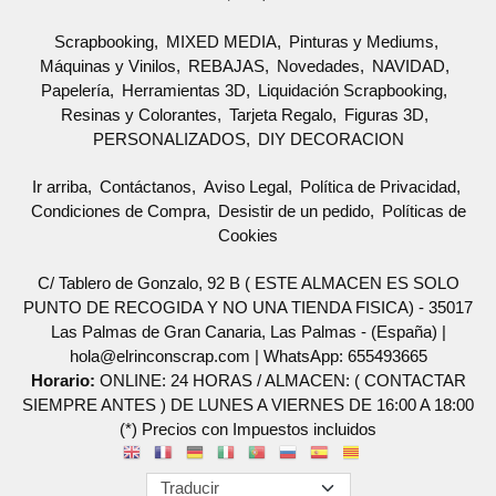
Scrapbooking
MIXED MEDIA
Pinturas y Mediums
Máquinas y Vinilos
REBAJAS
Novedades
NAVIDAD
Papelería
Herramientas 3D
Liquidación Scrapbooking
Resinas y Colorantes
Tarjeta Regalo
Figuras 3D
PERSONALIZADOS
DIY DECORACION
Ir arriba
Contáctanos
Aviso Legal
Política de Privacidad
Condiciones de Compra
Desistir de un pedido
Políticas de
Cookies
C/ Tablero de Gonzalo, 92 B ( ESTE ALMACEN ES SOLO
PUNTO DE RECOGIDA Y NO UNA TIENDA FISICA) - 35017
Las Palmas de Gran Canaria, Las Palmas - (España) |
hola@elrinconscrap.com |
WhatsApp: 655493665
Horario:
ONLINE: 24 HORAS / ALMACEN: ( CONTACTAR
SIEMPRE ANTES ) DE LUNES A VIERNES DE 16:00 A 18:00
(*) Precios con Impuestos incluidos