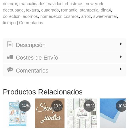
decorar
manualidades
navidad
christmas
new-york
decoupage
textura
cuadrado
romantic
stamperia
dina4
collection
adornos
homedecor
cosmos
arroz
sweet-winter
tiempo
|
Comentarios
Descripción
Costes de Envío
Comentarios
Productos Relacionados
-24 %
-10 %
-55 %
-10 %