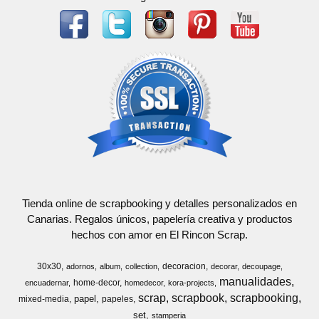
Tienda online de scrapbooking y detalles personalizados en
Canarias. Regalos únicos, papelería creativa y productos
hechos con amor en El Rincon Scrap.
30x30
decoracion
adornos
album
collection
decorar
decoupage
manualidades
home-decor
encuadernar
homedecor
kora-projects
scrap
scrapbook
scrapbooking
papel
mixed-media
papeles
set
stamperia