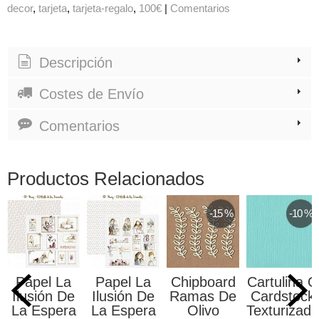
decor
tarjeta
tarjeta-regalo
100€
|
Comentarios
Descripción
Costes de Envío
Comentarios
Productos Relacionados
-15 %
-10 %
Papel La
Papel La
Chipboard
Cartulina O
Ilusión De
Ilusión De
Ramas De
Cardstock
La Espera
La Espera
Olivo
Texturizada