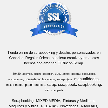
Tienda online de scrapbooking y detalles personalizados en
Canarias. Regalos únicos, papelería creativa y productos
hechos con amor en El Rincon Scrap.
30x30
decoracion
adornos
album
collection
decorar
decoupage
manualidades
home-decor
encuadernar
homedecor
kora-projects
scrap
scrapbook
scrapbooking
papel
mixed-media
papeles
set
stamperia
Scrapbooking
MIXED MEDIA
Pinturas y Mediums
Máquinas y Vinilos
REBAJAS
Novedades
NAVIDAD