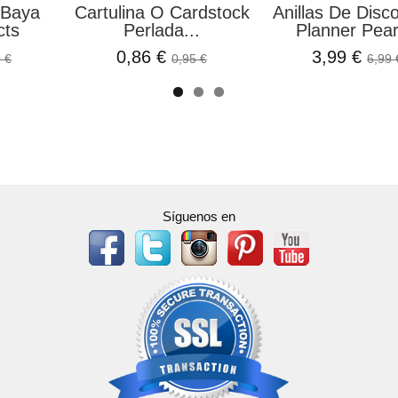
e Turquesa
Molde De Silicona
Die Cuts Gea
Macrocosmo Fortune...
Christma
 €
16,56 €
3,99 €
18,40 €
4
Síguenos en