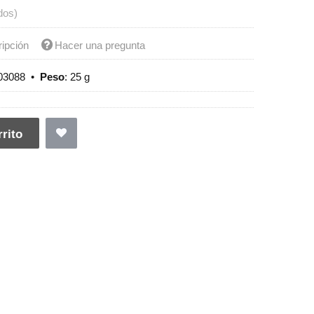
dos)
ripción
Hacer una pregunta
03088
•
Peso
:
25 g
rito