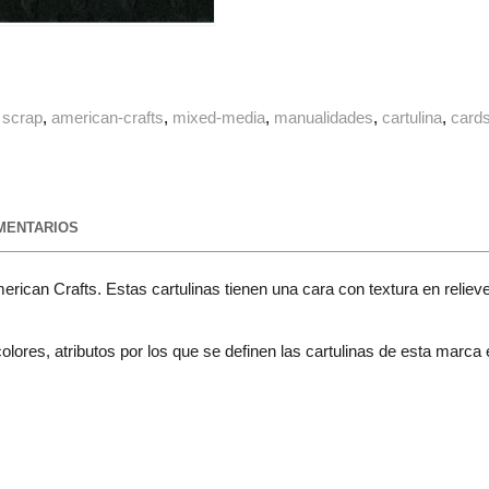
scrap
american-crafts
mixed-media
manualidades
cartulina
card
ENTARIOS
erican Crafts. Estas cartulinas tienen una cara con textura en relieve
lores, atributos por los que se definen las cartulinas de esta marca