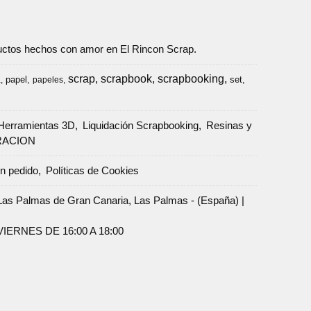
oductos hechos con amor en El Rincon Scrap.
scrap
scrapbook
scrapbooking
papel
set
a
papeles
Herramientas 3D
Liquidación Scrapbooking
Resinas y
RACION
un pedido
Políticas de Cookies
Palmas de Gran Canaria, Las Palmas - (España) |
ERNES DE 16:00 A 18:00