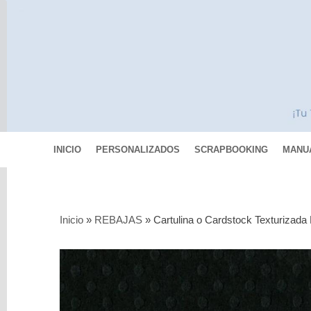
INICIO
PERSONALIZADOS
SCRAPBOOKING
MANU
Categorías
Inicio
»
REBAJAS
»
Cartulina o Cardstock Texturizada 
Scrapbooking
MIXED
MEDIA
Pinturas