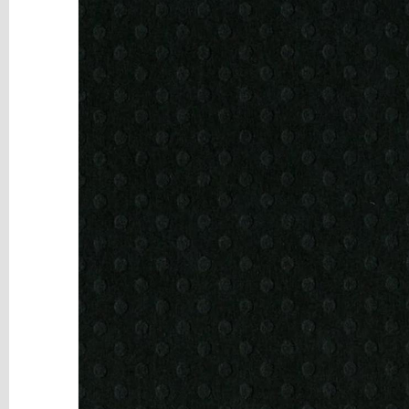
y
Mediums
Máquinas
y
Vinilos
REBAJAS
Novedades
NAVIDAD
Papelería
Herramientas
3D
Liquidación
Scrapbooking
Resinas
y