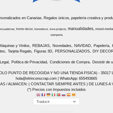
ersonalizados en Canarias. Regalos únicos, papelería creativa y pr
manualidades
home-decor
mixed-medi
encuadernar
homedecor
kora-projects
stamperia
Máquinas y Vinilos
REBAJAS
Novedades
NAVIDAD
Papelería
tes
Tarjeta Regalo
Figuras 3D
PERSONALIZADOS
DIY DECO
Legal
Política de Privacidad
Condiciones de Compra
Desistir de 
SOLO PUNTO DE RECOGIDA Y NO UNA TIENDA FISICA) - 35017 Las 
hola@elrinconscrap.com |
WhatsApp: 655493665
AS / ALMACEN: ( CONTACTAR SIEMPRE ANTES ) DE LUNES A VI
(*) Precios con Impuestos incluidos