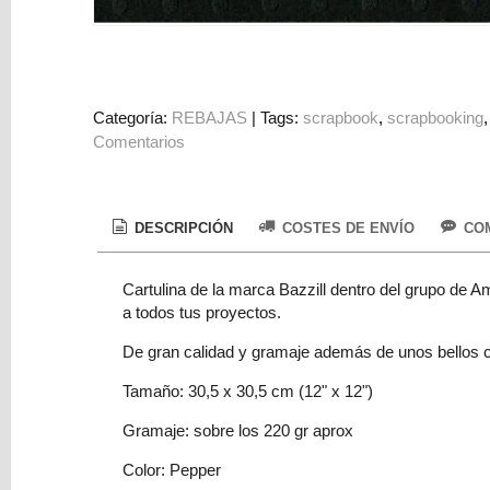
Colorantes
Tarjeta
Regalo
Figuras
Categoría:
REBAJAS
|
Tags:
scrapbook
scrapbooking
Comentarios
3D
PERSONALIZADOS
DIY
DESCRIPCIÓN
COSTES DE ENVÍO
COM
DECORACION
Cartulina de la marca Bazzill dentro del grupo de Am
Marcas
a todos tus proyectos.
De gran calidad y gramaje además de unos bellos co
Tamaño: 30,5 x 30,5 cm (12" x 12")
Gramaje: sobre los 220 gr aprox
Tu
Color: Pepper
Carrito