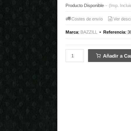
Producto Disponible
-
(Imp. Inclui
Costes de envío
Ver desc
Marca
:
BAZZILL
•
Referencia
:
3
Añadir a Car