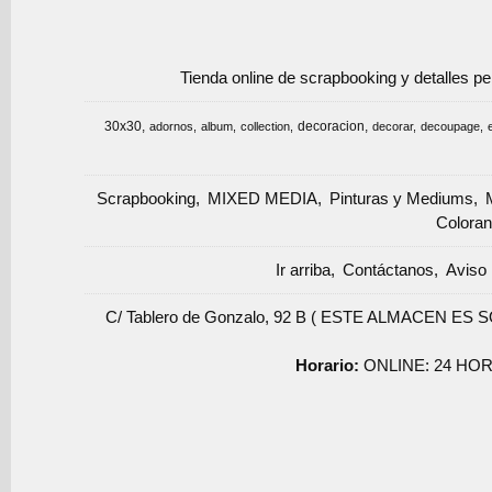
Tienda online de scrapbooking y detalles p
30x30
decoracion
adornos
album
collection
decorar
decoupage
Scrapbooking
MIXED MEDIA
Pinturas y Mediums
Coloran
Ir arriba
Contáctanos
Aviso 
C/ Tablero de Gonzalo, 92 B ( ESTE ALMACEN ES 
Horario:
ONLINE: 24 HOR