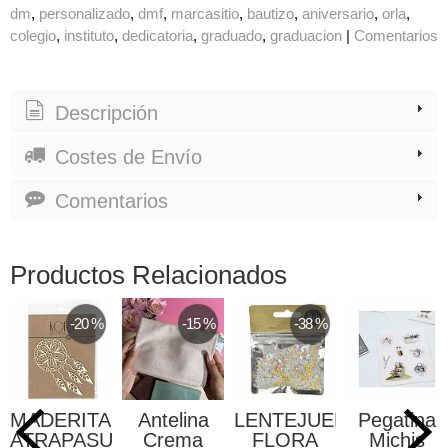
dm
personalizado
dmf
marcasitio
bautizo
aniversario
orla
colegio
instituto
dedicatoria
graduado
graduacion
|
Comentarios
Descripción
Costes de Envío
Comentarios
Productos Relacionados
-20 %
-15 %
-38 %
ADERITAS
Antelina
LENTEJUELAS
Pegatina
T
TRAPASUEÑOS
Crema
FLORA
Michis
En