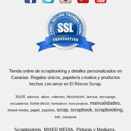
Tienda online de scrapbooking y detalles personalizados en
Canarias. Regalos únicos, papelería creativa y productos
hechos con amor en El Rincon Scrap.
30x30
decoracion
adornos
album
collection
decorar
decoupage
manualidades
home-decor
encuadernar
homedecor
kora-projects
scrap
scrapbook
scrapbooking
papel
mixed-media
papeles
set
stamperia
Scrapbooking
MIXED MEDIA
Pinturas y Mediums