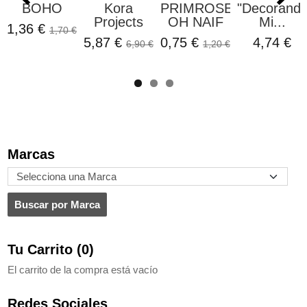
BOHO
Kora
PRIMROSE
"Decorando
Projects
OH NAIF
Mi...
36 €
1,70 €
5,87 €
0,75 €
4,74 €
3,
6,90 €
1,20 €
Marcas
Tu Carrito (0)
El carrito de la compra está vacío
Redes Sociales