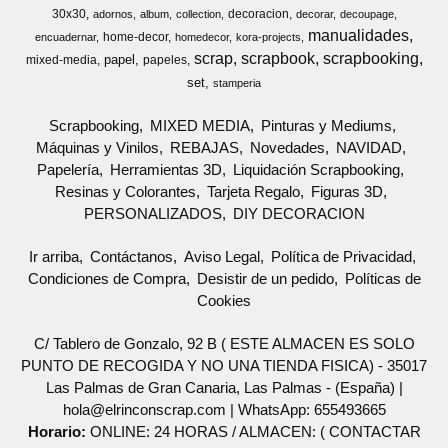
30x30
decoracion
adornos
album
collection
decorar
decoupage
manualidades
home-decor
encuadernar
homedecor
kora-projects
scrap
scrapbook
scrapbooking
papel
mixed-media
papeles
set
stamperia
Scrapbooking
MIXED MEDIA
Pinturas y Mediums
Máquinas y Vinilos
REBAJAS
Novedades
NAVIDAD
Papelería
Herramientas 3D
Liquidación Scrapbooking
Resinas y Colorantes
Tarjeta Regalo
Figuras 3D
PERSONALIZADOS
DIY DECORACION
Ir arriba
Contáctanos
Aviso Legal
Política de Privacidad
Condiciones de Compra
Desistir de un pedido
Políticas de
Cookies
C/ Tablero de Gonzalo, 92 B ( ESTE ALMACEN ES SOLO
PUNTO DE RECOGIDA Y NO UNA TIENDA FISICA) - 35017
Las Palmas de Gran Canaria, Las Palmas - (España) |
hola@elrinconscrap.com |
WhatsApp: 655493665
Horario:
ONLINE: 24 HORAS / ALMACEN: ( CONTACTAR