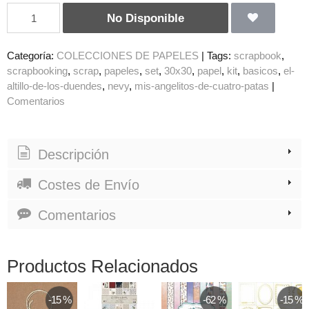
No Disponible
Categoría:
COLECCIONES DE PAPELES
|
Tags:
scrapbook
scrapbooking
scrap
papeles
set
30x30
papel
kit
basicos
el-
altillo-de-los-duendes
nevy
mis-angelitos-de-cuatro-patas
|
Comentarios
Descripción
Costes de Envío
Comentarios
Productos Relacionados
-15 %
-62 %
-15 %