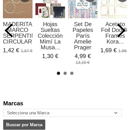
MADERITAS
Hojas
Set De
Acetato
MARCO
Sueltas
Papeles
Foil Doodle
SERPENTIN
Colección
París
Frames
CIRCULAR...
Mimí La
Amelie
Kora...
Musa...
Prager
1,42 €
1,69 €
1,67 €
1,99 €
1,30 €
4,99 €
13,20 €
Marcas