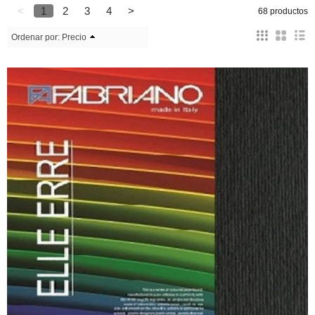
<
1
2
3
4
>
68 productos
Ordenar por:
Precio