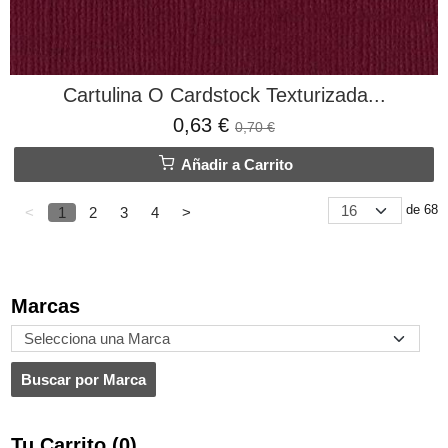
Cartulina O Cardstock Texturizada...
0,63 €
0,70 €
Añadir a Carrito
de 68
<
1
2
3
4
>
Marcas
Tu Carrito (0)