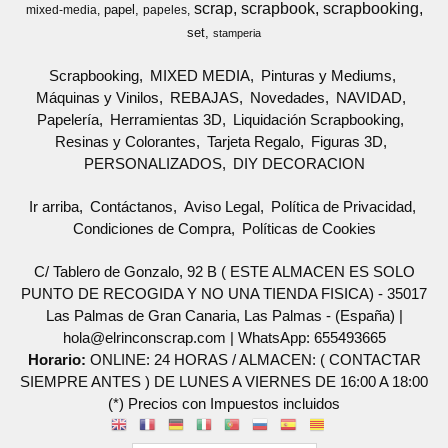
scrap
scrapbook
scrapbooking
papel
mixed-media
papeles
set
stamperia
Scrapbooking
MIXED MEDIA
Pinturas y Mediums
Máquinas y Vinilos
REBAJAS
Novedades
NAVIDAD
Papelería
Herramientas 3D
Liquidación Scrapbooking
Resinas y Colorantes
Tarjeta Regalo
Figuras 3D
PERSONALIZADOS
DIY DECORACION
Ir arriba
Contáctanos
Aviso Legal
Política de Privacidad
Condiciones de Compra
Políticas de Cookies
C/ Tablero de Gonzalo, 92 B ( ESTE ALMACEN ES SOLO
PUNTO DE RECOGIDA Y NO UNA TIENDA FISICA) - 35017
Las Palmas de Gran Canaria, Las Palmas - (España) |
hola@elrinconscrap.com |
WhatsApp: 655493665
Horario:
ONLINE: 24 HORAS / ALMACEN: ( CONTACTAR
SIEMPRE ANTES ) DE LUNES A VIERNES DE 16:00 A 18:00
(*) Precios con Impuestos incluidos