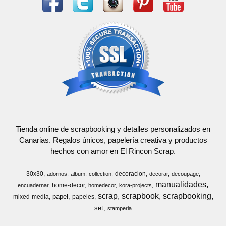
Tienda online de scrapbooking y detalles personalizados en
Canarias. Regalos únicos, papelería creativa y productos
hechos con amor en El Rincon Scrap.
30x30
decoracion
adornos
album
collection
decorar
decoupage
manualidades
home-decor
encuadernar
homedecor
kora-projects
scrap
scrapbook
scrapbooking
papel
mixed-media
papeles
set
stamperia