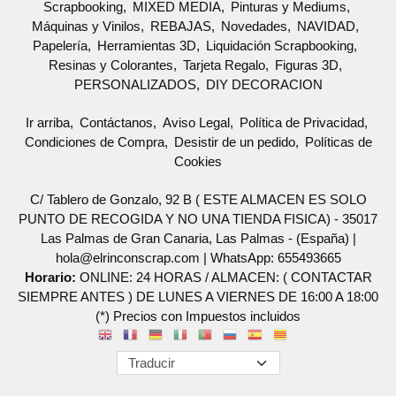
Scrapbooking
MIXED MEDIA
Pinturas y Mediums
Máquinas y Vinilos
REBAJAS
Novedades
NAVIDAD
Papelería
Herramientas 3D
Liquidación Scrapbooking
Resinas y Colorantes
Tarjeta Regalo
Figuras 3D
PERSONALIZADOS
DIY DECORACION
Ir arriba
Contáctanos
Aviso Legal
Política de Privacidad
Condiciones de Compra
Desistir de un pedido
Políticas de
Cookies
C/ Tablero de Gonzalo, 92 B ( ESTE ALMACEN ES SOLO
PUNTO DE RECOGIDA Y NO UNA TIENDA FISICA) - 35017
Las Palmas de Gran Canaria, Las Palmas - (España) |
hola@elrinconscrap.com |
WhatsApp: 655493665
Horario:
ONLINE: 24 HORAS / ALMACEN: ( CONTACTAR
SIEMPRE ANTES ) DE LUNES A VIERNES DE 16:00 A 18:00
(*) Precios con Impuestos incluidos