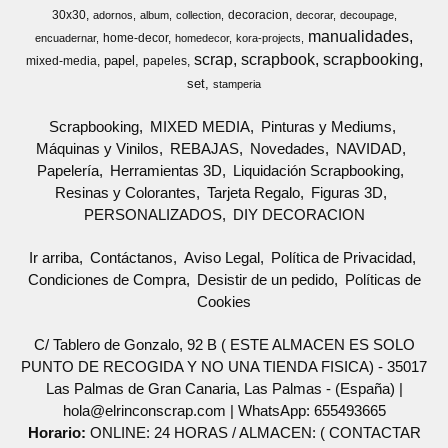
30x30
decoracion
adornos
album
collection
decorar
decoupage
manualidades
home-decor
encuadernar
homedecor
kora-projects
scrap
scrapbook
scrapbooking
papel
mixed-media
papeles
set
stamperia
Scrapbooking
MIXED MEDIA
Pinturas y Mediums
Máquinas y Vinilos
REBAJAS
Novedades
NAVIDAD
Papelería
Herramientas 3D
Liquidación Scrapbooking
Resinas y Colorantes
Tarjeta Regalo
Figuras 3D
PERSONALIZADOS
DIY DECORACION
Ir arriba
Contáctanos
Aviso Legal
Política de Privacidad
Condiciones de Compra
Desistir de un pedido
Políticas de
Cookies
C/ Tablero de Gonzalo, 92 B ( ESTE ALMACEN ES SOLO
PUNTO DE RECOGIDA Y NO UNA TIENDA FISICA) - 35017
Las Palmas de Gran Canaria, Las Palmas - (España) |
hola@elrinconscrap.com |
WhatsApp: 655493665
Horario:
ONLINE: 24 HORAS / ALMACEN: ( CONTACTAR