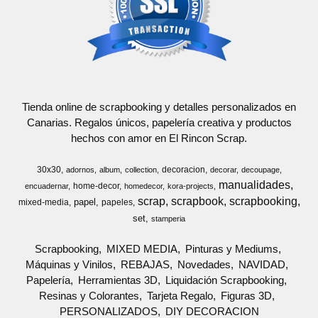
Tienda online de scrapbooking y detalles personalizados en
Canarias. Regalos únicos, papelería creativa y productos
hechos con amor en El Rincon Scrap.
30x30
decoracion
adornos
album
collection
decorar
decoupage
manualidades
home-decor
encuadernar
homedecor
kora-projects
scrap
scrapbook
scrapbooking
papel
mixed-media
papeles
set
stamperia
Scrapbooking
MIXED MEDIA
Pinturas y Mediums
Máquinas y Vinilos
REBAJAS
Novedades
NAVIDAD
Papelería
Herramientas 3D
Liquidación Scrapbooking
Resinas y Colorantes
Tarjeta Regalo
Figuras 3D
PERSONALIZADOS
DIY DECORACION