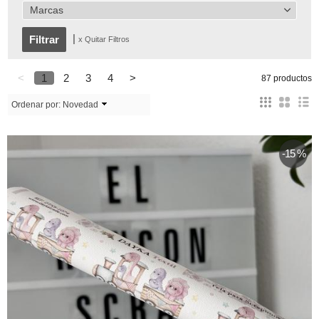
Marcas
|
x Quitar Filtros
<
1
2
3
4
>
87 productos
Ordenar por:
Novedad
-15 %