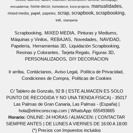
manualidades
home-decor
encuadernar
homedecor
kora-projects
scrap
scrapbook
scrapbooking
papel
mixed-media
papeles
set
stamperia
Scrapbooking
MIXED MEDIA
Pinturas y Mediums
Máquinas y Vinilos
REBAJAS
Novedades
NAVIDAD
Papelería
Herramientas 3D
Liquidación Scrapbooking
Resinas y Colorantes
Tarjeta Regalo
Figuras 3D
PERSONALIZADOS
DIY DECORACION
Ir arriba
Contáctanos
Aviso Legal
Política de Privacidad
Condiciones de Compra
Políticas de Cookies
C/ Tablero de Gonzalo, 92 B ( ESTE ALMACEN ES SOLO
PUNTO DE RECOGIDA Y NO UNA TIENDA FISICA) - 35017
Las Palmas de Gran Canaria, Las Palmas - (España) |
hola@elrinconscrap.com |
WhatsApp: 655493665
Horario:
ONLINE: 24 HORAS / ALMACEN: ( CONTACTAR
SIEMPRE ANTES ) DE LUNES A VIERNES DE 16:00 A 18:00
(*) Precios con Impuestos incluidos