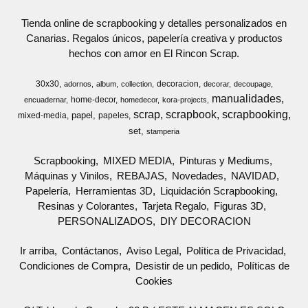
Tienda online de scrapbooking y detalles personalizados en
Canarias. Regalos únicos, papelería creativa y productos
hechos con amor en El Rincon Scrap.
30x30
decoracion
adornos
album
collection
decorar
decoupage
manualidades
home-decor
encuadernar
homedecor
kora-projects
scrap
scrapbook
scrapbooking
papel
mixed-media
papeles
set
stamperia
Scrapbooking
MIXED MEDIA
Pinturas y Mediums
Máquinas y Vinilos
REBAJAS
Novedades
NAVIDAD
Papelería
Herramientas 3D
Liquidación Scrapbooking
Resinas y Colorantes
Tarjeta Regalo
Figuras 3D
PERSONALIZADOS
DIY DECORACION
Ir arriba
Contáctanos
Aviso Legal
Política de Privacidad
Condiciones de Compra
Desistir de un pedido
Políticas de
Cookies