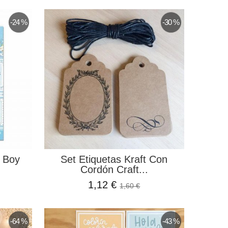
-24 %
-30 %
y Boy
Set Etiquetas Kraft Con
Cordón Craft...
1,12 €
1,60 €
-64 %
-43 %