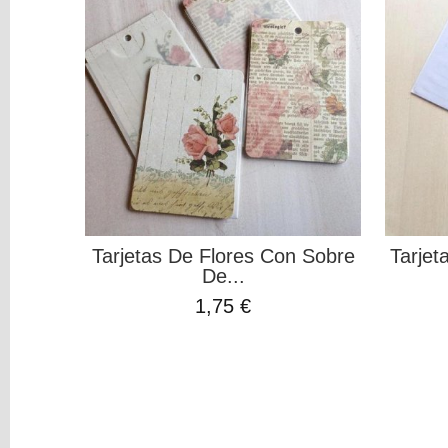
Tapes
Shaker
Hilos
Washi
Pad
Charms
Rub-
On
ORGANIZACION
Project
Life
Tarjetas De Flores Con Sobre
Tarjet
MIXED
De...
MEDIA
1,75 €
Pinturas
y
Mediums
Máquinas
y