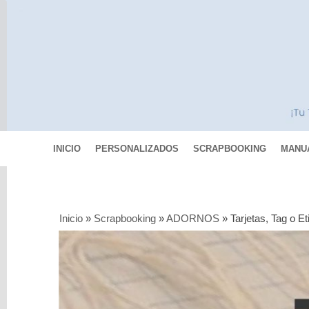
INICIO
PERSONALIZADOS
SCRAPBOOKING
MANU
Categorías
Inicio
»
Scrapbooking
»
ADORNOS
»
Tarjetas, Tag o E
Scrapbooking
COLECCIONES
DE
PAPELES
PAPEL