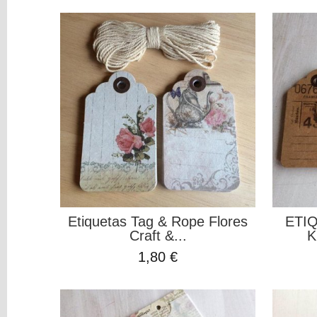
Brads
Cintas,
Puntillas
Y
Otros...
Die
cuts
Flores
Maderitas
Ojales
o
Eyelets
Pegatinas
y
Etiquetas Tag & Rope Flores
ETI
Puffy
Craft &...
K
Tarjetas,
1,80 €
Tag
o
Etiquetas
Washi