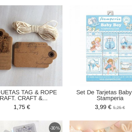
QUETAS TAG & ROPE
Set De Tarjetas Bab
RAFT. CRAFT &...
Stamperia
1,75 €
3,99 €
5,25 €
-30 %