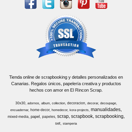
Tienda online de scrapbooking y detalles personalizados en
Canarias. Regalos únicos, papelería creativa y productos
hechos con amor en El Rincon Scrap.
30x30
decoracion
adornos
album
collection
decorar
decoupage
manualidades
home-decor
encuadernar
homedecor
kora-projects
scrap
scrapbook
scrapbooking
papel
mixed-media
papeles
set
stamperia