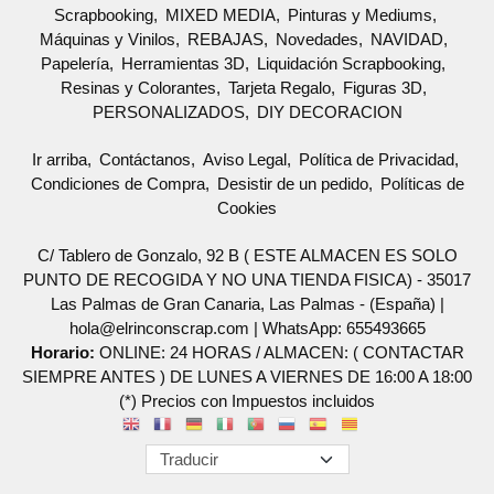
Scrapbooking
MIXED MEDIA
Pinturas y Mediums
Máquinas y Vinilos
REBAJAS
Novedades
NAVIDAD
Papelería
Herramientas 3D
Liquidación Scrapbooking
Resinas y Colorantes
Tarjeta Regalo
Figuras 3D
PERSONALIZADOS
DIY DECORACION
Ir arriba
Contáctanos
Aviso Legal
Política de Privacidad
Condiciones de Compra
Desistir de un pedido
Políticas de
Cookies
C/ Tablero de Gonzalo, 92 B ( ESTE ALMACEN ES SOLO
PUNTO DE RECOGIDA Y NO UNA TIENDA FISICA) - 35017
Las Palmas de Gran Canaria, Las Palmas - (España) |
hola@elrinconscrap.com |
WhatsApp: 655493665
Horario:
ONLINE: 24 HORAS / ALMACEN: ( CONTACTAR
SIEMPRE ANTES ) DE LUNES A VIERNES DE 16:00 A 18:00
(*) Precios con Impuestos incluidos