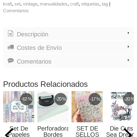
kraft
set
vintage
manualidades
craft
etiquetas
tag
|
Comentarios
Descripción
Costes de Envío
Comentarios
Productos Relacionados
-62 %
-20 %
-17 %
-20 %
Set De
Perforadora
SET DE
Die Cuts
Papeles
Bordes
SELLOS
Sea Dream