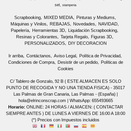
set
stamperia
Scrapbooking
MIXED MEDIA
Pinturas y Mediums
Máquinas y Vinilos
REBAJAS
Novedades
NAVIDAD
Papelería
Herramientas 3D
Liquidación Scrapbooking
Resinas y Colorantes
Tarjeta Regalo
Figuras 3D
PERSONALIZADOS
DIY DECORACION
Ir arriba
Contáctanos
Aviso Legal
Política de Privacidad
Condiciones de Compra
Desistir de un pedido
Políticas de
Cookies
C/ Tablero de Gonzalo, 92 B ( ESTE ALMACEN ES SOLO
PUNTO DE RECOGIDA Y NO UNA TIENDA FISICA) - 35017
Las Palmas de Gran Canaria, Las Palmas - (España) |
hola@elrinconscrap.com |
WhatsApp: 655493665
Horario:
ONLINE: 24 HORAS / ALMACEN: ( CONTACTAR
SIEMPRE ANTES ) DE LUNES A VIERNES DE 16:00 A 18:00
(*) Precios con Impuestos incluidos