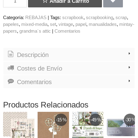
Añadir a Carrito
Categoría:
REBAJAS
|
Tags:
scrapbook
scrapbooking
scrap
papeles
mixed-media
set
vintage
papel
manualidades
mintay-
papers
grandma´s attic
|
Comentarios
Descripción
Costes de Envío
Comentarios
Productos Relacionados
-15 %
-49 %
-30 %