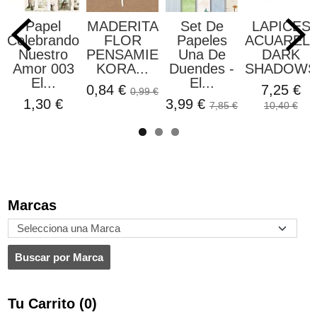
Papel
MADERITA
Set De
LAPICES
Celebrando
FLOR
Papeles
ACUAREL
Nuestro
PENSAMIENTO
Una De
DARK
Amor 003
KORA...
Duendes -
SHADOWS.
El...
El...
0,84 €
7,25 €
0,99 €
1,30 €
3,99 €
7,85 €
10,40 €
Marcas
Tu Carrito (0)