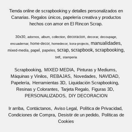
Tienda online de scrapbooking y detalles personalizados en
Canarias. Regalos únicos, papelería creativa y productos
hechos con amor en El Rincon Scrap.
30x30
decoracion
adornos
album
collection
decorar
decoupage
manualidades
home-decor
encuadernar
homedecor
kora-projects
scrap
scrapbook
scrapbooking
papel
mixed-media
papeles
set
stamperia
Scrapbooking
MIXED MEDIA
Pinturas y Mediums
Máquinas y Vinilos
REBAJAS
Novedades
NAVIDAD
Papelería
Herramientas 3D
Liquidación Scrapbooking
Resinas y Colorantes
Tarjeta Regalo
Figuras 3D
PERSONALIZADOS
DIY DECORACION
Ir arriba
Contáctanos
Aviso Legal
Política de Privacidad
Condiciones de Compra
Desistir de un pedido
Políticas de
Cookies