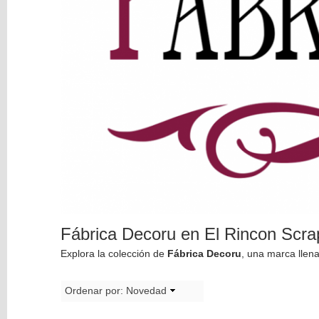
Hojas
Sueltas
Alúa
Cid
Amelie
Prager
American
Crafts
BellaLuna
Crafts
Carta
Bella
Crate
Paper
Dayka
Fábrica Decoru en El Rincon Scrap
Trade
Echo
Explora la colección de
Fábrica Decoru
, una marca llena
Park
El
Ordenar por:
Novedad
Altillo
De