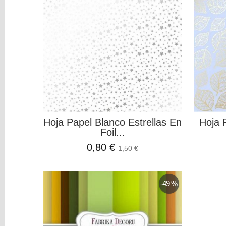
Paislee
Stamperia
PAPEL
Y
CARTON
TELAS,
ECOPIEL
Y
ROLLITOS
ADHESIVOS
HERRAMIENTAS
Hoja Papel Blanco Estrellas En
Hoja 
ESTAMPACION
Foil...
ADORNOS
0,80 €
1,50 €
ORGANIZACION
Project
Life
-49 %
MIXED
MEDIA
Pinturas