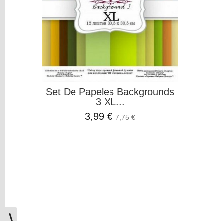
y
Mediums
Máquinas
y
Vinilos
REBAJAS
Set De Papeles Backgrounds
Novedades
3 XL...
NAVIDAD
3,99 €
7,75 €
Papelería
Herramientas
3D
Liquidación
Scrapbooking
Resinas
y
⟩