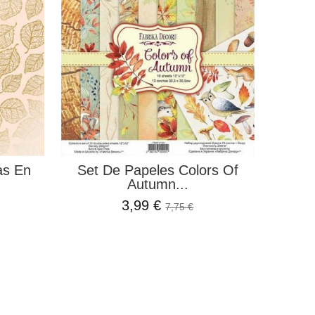
as En
Set De Papeles Colors Of
Autumn...
3,99 €
7,75 €