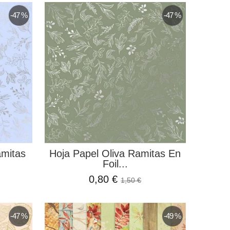
-47 %
-47 %
mitas
Hoja Papel Oliva Ramitas En
Foil...
0,80 €
1,50 €
-47 %
-49 %