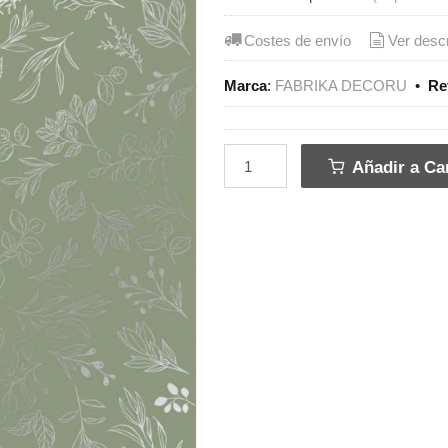
Costes de envío
Ver desc
Marca
:
FABRIKA DECORU
•
Re
Añadir a Car