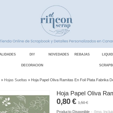
ALIDADES
DIY
NOVEDADES
REBAJAS
LIQUI
DECORACION
SCRAPB
S
»
Hojas Sueltas
»
Hoja Papel Oliva Ramitas En Foil Plata Fabrika 
Hoja Papel Oliva Ram
0,80 €
1,50 €
Producto Disponible
-
(Imp. Inclui