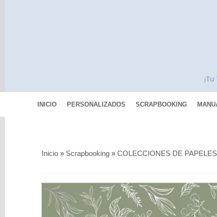
INICIO
PERSONALIZADOS
SCRAPBOOKING
MANU
Categorías
Inicio
»
Scrapbooking
»
COLECCIONES DE PAPELE
Scrapbooking
MIXED
MEDIA
Pinturas