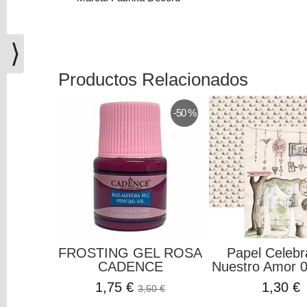
(0)
El
carrito
⟩
de
la
Productos Relacionados
compra
está
-50 %
vacío
Redes
Sociales
Instagram
Facebook
FROSTING GEL ROSA
Papel Celeb
CADENCE
Nuestro Amor 00
1,75 €
1,30 €
3,50 €
Youtube