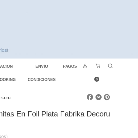
DACION
ENVÍO
PAGOS
OOKING
CONDICIONES
0
Decoru
itas En Foil Plata Fabrika Decoru
dos)