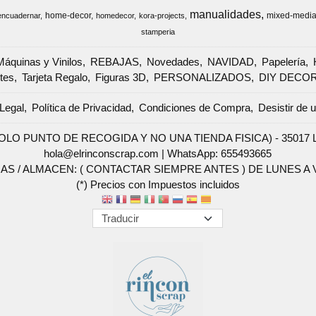
manualidades
home-decor
mixed-medi
encuadernar
homedecor
kora-projects
stamperia
Máquinas y Vinilos
REBAJAS
Novedades
NAVIDAD
Papelería
tes
Tarjeta Regalo
Figuras 3D
PERSONALIZADOS
DIY DECO
Legal
Política de Privacidad
Condiciones de Compra
Desistir de 
SOLO PUNTO DE RECOGIDA Y NO UNA TIENDA FISICA) - 35017 Las 
hola@elrinconscrap.com |
WhatsApp: 655493665
AS / ALMACEN: ( CONTACTAR SIEMPRE ANTES ) DE LUNES A VI
(*) Precios con Impuestos incluidos