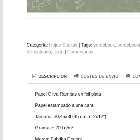
Colorantes
Tarjeta
Regalo
Figuras
3D
Categoría:
Hojas Sueltas
|
Tags:
scrapbook
scrapbook
PERSONALIZADOS
foil-plateado
texto
|
Comentarios
DIY
DECORACION
DESCRIPCIÓN
COSTES DE ENVÍO
COM
Marcas
Papel Oliva Ramitas en foil plata
Papel estampado a una cara.
Tamaño: 30,45x30,45 cm. (12x12")
Gramaje: 200 g/m².
Tu
Carrito
Marca: Fabrika Decoru