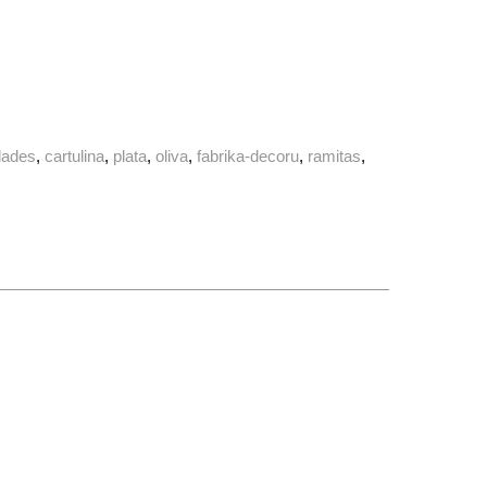
dades
cartulina
plata
oliva
fabrika-decoru
ramitas