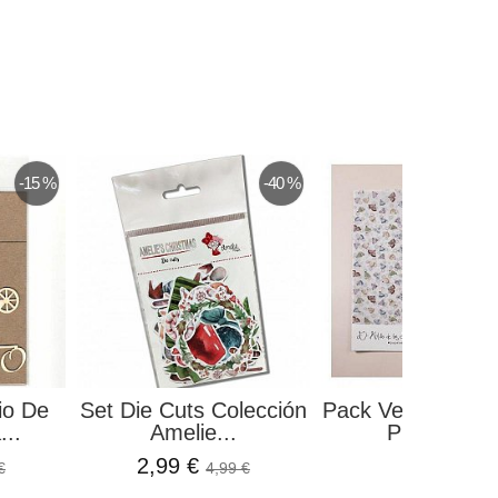
-15 %
-40 %
io De
Set Die Cuts Colección
Pack Vellum Un 
...
Amelie...
Picnic El...
2,99 €
5,78 €
€
4,99 €