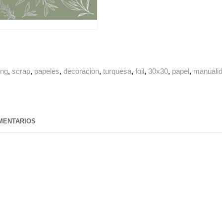
ing
scrap
papeles
decoracion
turquesa
foil
30x30
papel
manuali
ENTARIOS