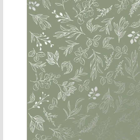
y
Mediums
Máquinas
y
Vinilos
REBAJAS
Novedades
NAVIDAD
Papelería
Herramientas
3D
Liquidación
Scrapbooking
Resinas
y