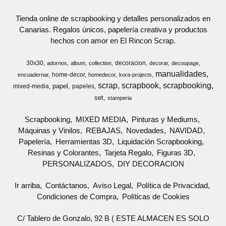
Tienda online de scrapbooking y detalles personalizados en
Canarias. Regalos únicos, papelería creativa y productos
hechos con amor en El Rincon Scrap.
30x30
decoracion
adornos
album
collection
decorar
decoupage
manualidades
home-decor
encuadernar
homedecor
kora-projects
scrap
scrapbook
scrapbooking
papel
mixed-media
papeles
set
stamperia
Scrapbooking
MIXED MEDIA
Pinturas y Mediums
Máquinas y Vinilos
REBAJAS
Novedades
NAVIDAD
Papelería
Herramientas 3D
Liquidación Scrapbooking
Resinas y Colorantes
Tarjeta Regalo
Figuras 3D
PERSONALIZADOS
DIY DECORACION
Ir arriba
Contáctanos
Aviso Legal
Política de Privacidad
Condiciones de Compra
Políticas de Cookies
C/ Tablero de Gonzalo, 92 B ( ESTE ALMACEN ES SOLO