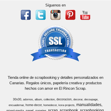
Síguenos en
Tienda online de scrapbooking y detalles personalizados en
Canarias. Regalos únicos, papelería creativa y productos
hechos con amor en El Rincon Scrap.
30x30
decoracion
adornos
album
collection
decorar
decoupage
manualidades
home-decor
encuadernar
homedecor
kora-projects
scrap
scrapbook
scrapbooking
papel
mixed-media
papeles