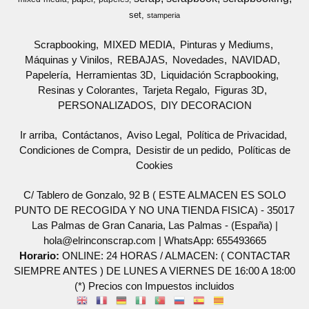
set
stamperia
Scrapbooking
MIXED MEDIA
Pinturas y Mediums
Máquinas y Vinilos
REBAJAS
Novedades
NAVIDAD
Papelería
Herramientas 3D
Liquidación Scrapbooking
Resinas y Colorantes
Tarjeta Regalo
Figuras 3D
PERSONALIZADOS
DIY DECORACION
Ir arriba
Contáctanos
Aviso Legal
Política de Privacidad
Condiciones de Compra
Desistir de un pedido
Políticas de
Cookies
C/ Tablero de Gonzalo, 92 B ( ESTE ALMACEN ES SOLO
PUNTO DE RECOGIDA Y NO UNA TIENDA FISICA) - 35017
Las Palmas de Gran Canaria, Las Palmas - (España) |
hola@elrinconscrap.com |
WhatsApp: 655493665
Horario:
ONLINE: 24 HORAS / ALMACEN: ( CONTACTAR
SIEMPRE ANTES ) DE LUNES A VIERNES DE 16:00 A 18:00
(*) Precios con Impuestos incluidos