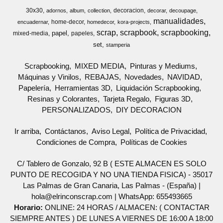
30x30
decoracion
adornos
album
collection
decorar
decoupage
manualidades
home-decor
encuadernar
homedecor
kora-projects
scrap
scrapbook
scrapbooking
papel
mixed-media
papeles
set
stamperia
Scrapbooking
MIXED MEDIA
Pinturas y Mediums
Máquinas y Vinilos
REBAJAS
Novedades
NAVIDAD
Papelería
Herramientas 3D
Liquidación Scrapbooking
Resinas y Colorantes
Tarjeta Regalo
Figuras 3D
PERSONALIZADOS
DIY DECORACION
Ir arriba
Contáctanos
Aviso Legal
Política de Privacidad
Condiciones de Compra
Políticas de Cookies
C/ Tablero de Gonzalo, 92 B ( ESTE ALMACEN ES SOLO
PUNTO DE RECOGIDA Y NO UNA TIENDA FISICA) - 35017
Las Palmas de Gran Canaria, Las Palmas - (España) |
hola@elrinconscrap.com |
WhatsApp: 655493665
Horario:
ONLINE: 24 HORAS / ALMACEN: ( CONTACTAR
SIEMPRE ANTES ) DE LUNES A VIERNES DE 16:00 A 18:00