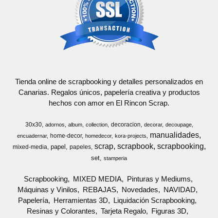
Tienda online de scrapbooking y detalles personalizados en
Canarias. Regalos únicos, papelería creativa y productos
hechos con amor en El Rincon Scrap.
30x30
decoracion
adornos
album
collection
decorar
decoupage
manualidades
home-decor
encuadernar
homedecor
kora-projects
scrap
scrapbook
scrapbooking
papel
mixed-media
papeles
set
stamperia
Scrapbooking
MIXED MEDIA
Pinturas y Mediums
Máquinas y Vinilos
REBAJAS
Novedades
NAVIDAD
Papelería
Herramientas 3D
Liquidación Scrapbooking
Resinas y Colorantes
Tarjeta Regalo
Figuras 3D