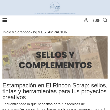
0
Inicio
»
Scrapbooking
»
ESTAMPACION
Estampación en El Rincon Scrap: sellos,
tintas y herramientas para tus proyectos
creativos
Encuentra todo lo que necesitas para tus técnicas de
estampación
: sellos, tintas, bases acrílicas y accesorios que darán