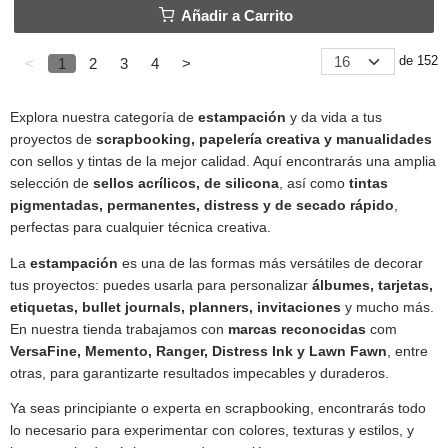
Añadir a Carrito
de 152
<
1
2
3
4
>
Explora nuestra categoría de
estampación
y da vida a tus
proyectos de
scrapbooking, papelería creativa y manualidades
con sellos y tintas de la mejor calidad. Aquí encontrarás una amplia
selección de
sellos acrílicos, de silicona
, así como
tintas
pigmentadas, permanentes, distress y de secado rápido
,
perfectas para cualquier técnica creativa.
La
estampación
es una de las formas más versátiles de decorar
tus proyectos: puedes usarla para personalizar
álbumes, tarjetas,
etiquetas, bullet journals, planners, invitaciones
y mucho más.
En nuestra tienda trabajamos con
marcas reconocidas
com
VersaFine, Memento, Ranger, Distress Ink y Lawn Fawn
, entre
otras, para garantizarte resultados impecables y duraderos.
Ya seas principiante o experta en scrapbooking, encontrarás todo
lo necesario para experimentar con colores, texturas y estilos, y