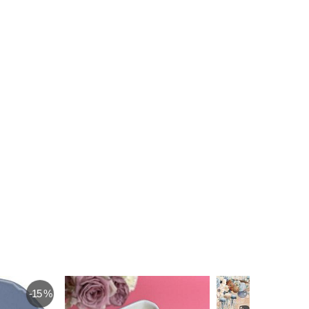
-15 %