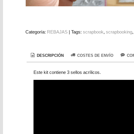
Colorantes
Tarjeta
Regalo
Figuras
Categoría:
REBAJAS
|
Tags:
scrapbook
scrapbooking
3D
PERSONALIZADOS
DESCRIPCIÓN
COSTES DE ENVÍO
COM
DIY
DECORACION
Este kit contiene 3 sellos acrílicos.
Marcas
Tu
Carrito