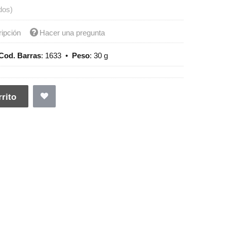
dos)
ripción
Hacer una pregunta
Cod. Barras
:
1633
•
Peso
:
30 g
rito