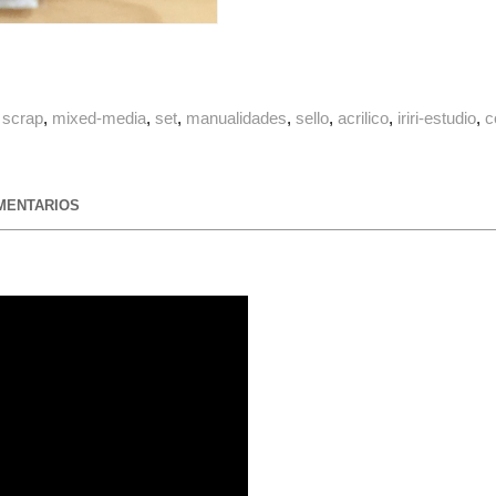
scrap
mixed-media
set
manualidades
sello
acrilico
iriri-estudio
c
ENTARIOS