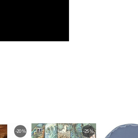
-20 %
-25 %