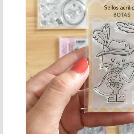
y
Mediums
Máquinas
y
Vinilos
REBAJAS
Novedades
NAVIDAD
Papelería
Herramientas
3D
Liquidación
Scrapbooking
Resinas
y