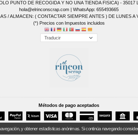
SOLO PUNTO DE RECOGIDA Y NO UNA TIENDA FISICA) - 35017 Las 
hola@elrinconscrap.com |
WhatsApp: 655493665
AS / ALMACEN: ( CONTACTAR SIEMPRE ANTES ) DE LUNES A VI
(*) Precios con Impuestos incluidos
Métodos de pago aceptados
navegación, y obtener estadísticas anónimas. Si continúa navegando conside