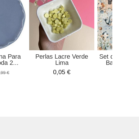
ona Para
Perlas Lacre Verde
Set de Papel
da 2...
Lima
Baby BellaL
0,05 €
8,99 €
,99 €
9,