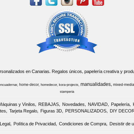
ersonalizados en Canarias. Regalos únicos, papelería creativa y pr
manualidades
home-decor
mixed-medi
encuadernar
homedecor
kora-projects
stamperia
Máquinas y Vinilos
REBAJAS
Novedades
NAVIDAD
Papelería
tes
Tarjeta Regalo
Figuras 3D
PERSONALIZADOS
DIY DECO
Legal
Política de Privacidad
Condiciones de Compra
Desistir de 