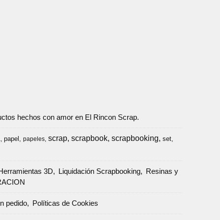
oductos hechos con amor en El Rincon Scrap.
scrap
scrapbook
scrapbooking
papel
set
a
papeles
Herramientas 3D
Liquidación Scrapbooking
Resinas y
RACION
un pedido
Políticas de Cookies