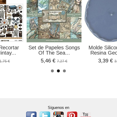
Recortar
Set de Papeles Songs
Molde Silic
ntay...
Of The Sea...
Resina Geo
5,46 €
3,39 €
1,75 €
7,27 €
3
Síguenos en