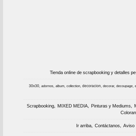
Tienda online de scrapbooking y detalles p
30x30
decoracion
adornos
album
collection
decorar
decoupage
Scrapbooking
MIXED MEDIA
Pinturas y Mediums
Coloran
Ir arriba
Contáctanos
Aviso 