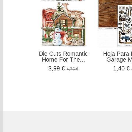
e Arroz
Die Cuts Romantic
Hoja Para 
Garden...
Home For The...
Garage Mi
€
3,99 €
1,40 €
1,99 €
4,75 €