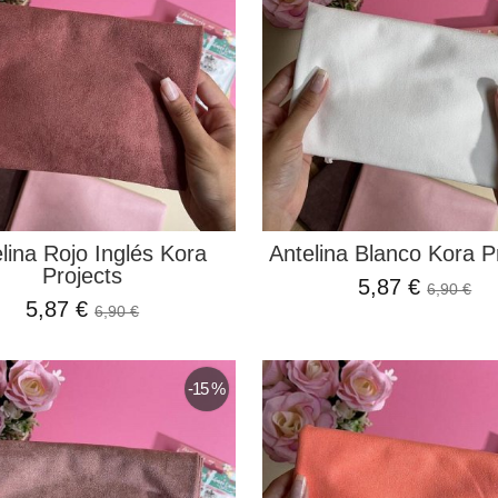
lina Rojo Inglés Kora
Antelina Blanco Kora P
Projects
5,87 €
6,90 €
5,87 €
6,90 €
-15 %