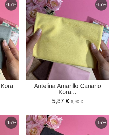
-15 %
-15 %
 Kora
Antelina Amarillo Canario
Kora...
5,87 €
6,90 €
-15 %
-15 %