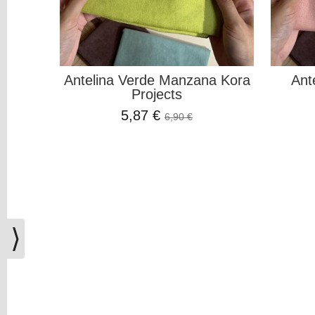
Figuras
3D
PERSONALIZADOS
DIY
Antelina Verde Manzana Kora
Ant
Projects
DECORACION
5,87 €
6,90 €
Filtros
Búsqueda
Precio
⟩
Marcas
BELLALUNA
CRAFTS
(2)