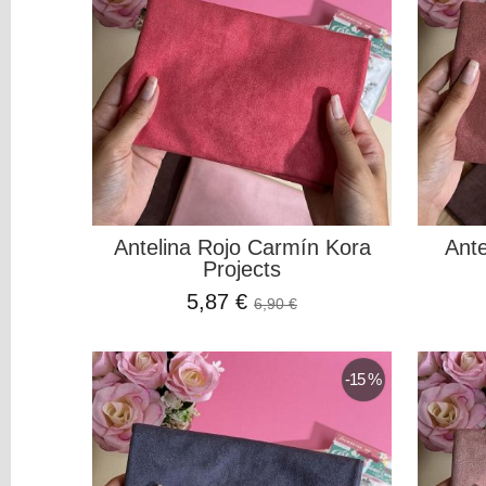
Papel
Laminado
Papel
Para
Encuadernar
ADHESIVOS
HERRAMIENTAS
ESTAMPACION
ADORNOS
ORGANIZACION
Antelina Rojo Carmín Kora
Ante
Project
Projects
Life
5,87 €
6,90 €
MIXED
MEDIA
Pinturas
-15 %
y
Mediums
Máquinas