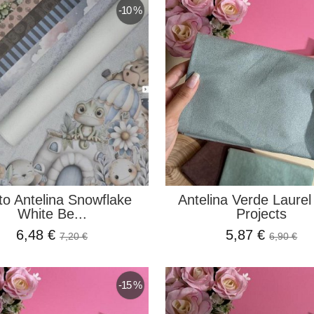
-10 %
ito Antelina Snowflake
Antelina Verde Laurel
White Be...
Projects
6,48 €
5,87 €
7,20 €
6,90 €
-15 %