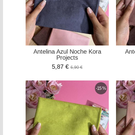
y
Vinilos
REBAJAS
Novedades
NAVIDAD
Antelina Azul Noche Kora
Ant
Papelería
Projects
Herramientas
5,87 €
6,90 €
3D
Liquidación
Scrapbooking
-15 %
Resinas
y
Colorantes
Tarjeta
Regalo