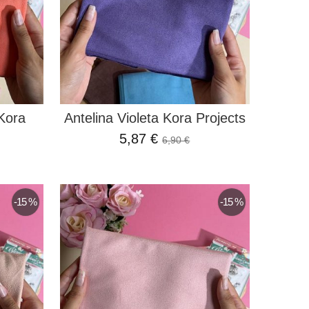
Kora
Antelina Violeta Kora Projects
5,87 €
6,90 €
-15 %
-15 %