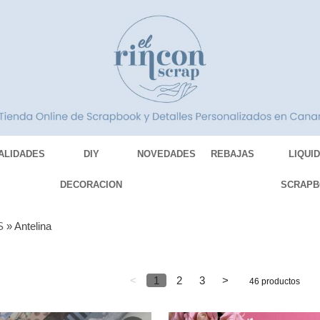
ALIDADES
DIY
NOVEDADES
REBAJAS
LIQUI
DECORACION
SCRAPB
S
»
Antelina
<
1
2
3
>
46 productos