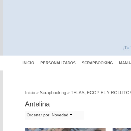
INICIO
PERSONALIZADOS
SCRAPBOOKING
MANU
Categorías
Inicio
»
Scrapbooking
»
TELAS, ECOPIEL Y ROLLITO
Scrapbooking
Antelina
COLECCIONES
DE
Ordenar por:
Novedad
PAPELES
PAPEL