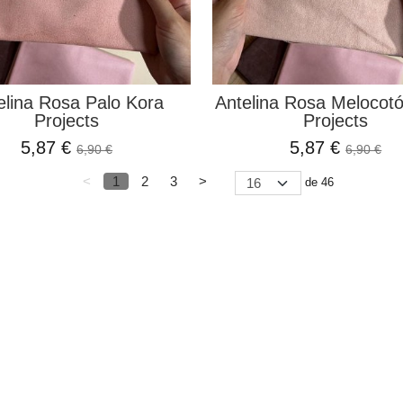
elina Rosa Palo Kora
Antelina Rosa Melocot
Projects
Projects
5,87 €
5,87 €
6,90 €
6,90 €
<
1
2
3
>
de 46