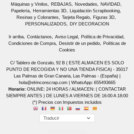
Máquinas y Vinilos
REBAJAS
Novedades
NAVIDAD
Papelería
Herramientas 3D
Liquidación Scrapbooking
Resinas y Colorantes
Tarjeta Regalo
Figuras 3D
PERSONALIZADOS
DIY DECORACION
Ir arriba
Contáctanos
Aviso Legal
Política de Privacidad
Condiciones de Compra
Desistir de un pedido
Políticas de
Cookies
C/ Tablero de Gonzalo, 92 B ( ESTE ALMACEN ES SOLO
PUNTO DE RECOGIDA Y NO UNA TIENDA FISICA) - 35017
Las Palmas de Gran Canaria, Las Palmas - (España) |
hola@elrinconscrap.com |
WhatsApp: 655493665
Horario:
ONLINE: 24 HORAS / ALMACEN: ( CONTACTAR
SIEMPRE ANTES ) DE LUNES A VIERNES DE 16:00 A 18:00
(*) Precios con Impuestos incluidos