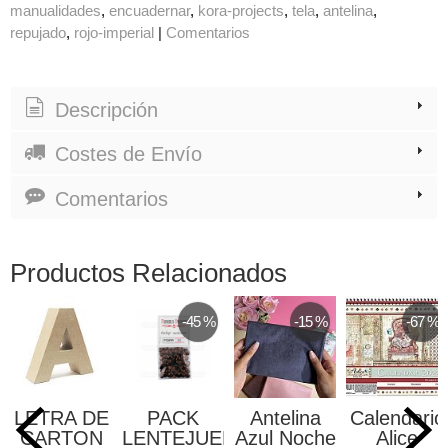
manualidades
encuadernar
kora-projects
tela
antelina
repujado
rojo-imperial
|
Comentarios
Descripción
Costes de Envío
Comentarios
Productos Relacionados
-45 %
-15 %
-67 %
LETRA DE
PACK
Antelina
Calendario
CARTON
LENTEJUELAS
Azul Noche
Alice