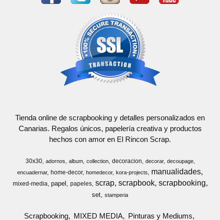
Tienda online de scrapbooking y detalles personalizados en
Canarias. Regalos únicos, papelería creativa y productos
hechos con amor en El Rincon Scrap.
30x30
decoracion
adornos
album
collection
decorar
decoupage
manualidades
home-decor
encuadernar
homedecor
kora-projects
scrap
scrapbook
scrapbooking
papel
mixed-media
papeles
set
stamperia
Scrapbooking
MIXED MEDIA
Pinturas y Mediums