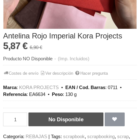
Antelina Rojo Imperial Kora Projects
5,87 €
6,90 €
Producto NO Disponible
-
(Imp. Incluidos)
Costes de envío
Ver descripción
Hacer pregunta
Marca
:
KORA PROJECTS
•
EAN / Cod. Barras
:
0711
•
Referencia
:
EA6634
•
Peso
:
130 g
No Disponible
Categoría:
REBAJAS
|
Tags:
scrapbook
scrapbooking
scrap