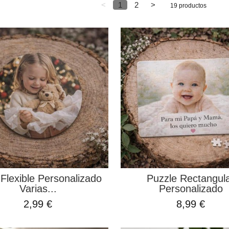
<
1
2
>
19 productos
Flexible Personalizado
Puzzle Rectangul
Varias...
Personalizado
2,99 €
8,99 €