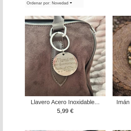
y
Ordenar por:
Novedad
Mediums
Máquinas
y
Vinilos
REBAJAS
Novedades
NAVIDAD
Papelería
Herramientas
3D
Liquidación
Llavero Acero Inoxidable...
Imán 
Scrapbooking
5,99 €
Resinas
y