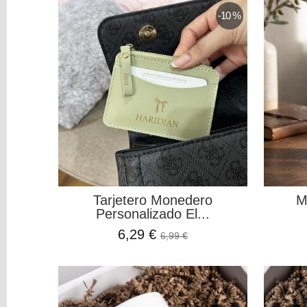
Colorantes
-10 %
Tarjeta
Regalo
Figuras
3D
PERSONALIZADOS
Transfer
Textil
Y
DTF
Bautizos
Tarjetero Monedero
M
Bodas
Personalizado El...
Comuniones
6,29 €
Especial
6,99 €
Mamá
Especial
Papá
Infantil