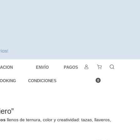
DACION
ENVÍO
PAGOS
OOKING
CONDICIONES
0
iero”
dos
llenos de ternura, color y creatividad: tazas, llaveros,