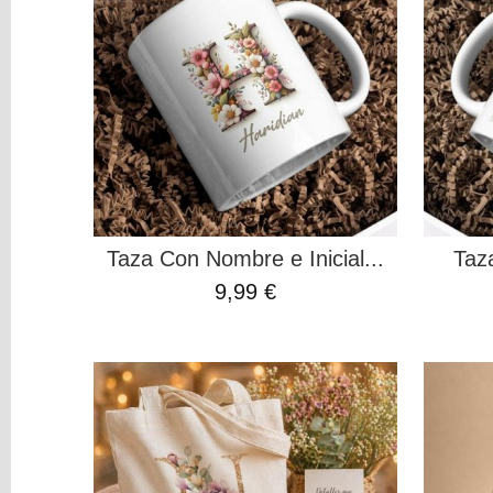
(Bebés
y
Niñ@s)
Mascotas
Navidad
Orlas
San
Valentín
Tazas
DIY
Taza Con Nombre e Inicial...
Taz
DECORACION
9,99 €
Filtros
Búsqueda
Precio
COLOR