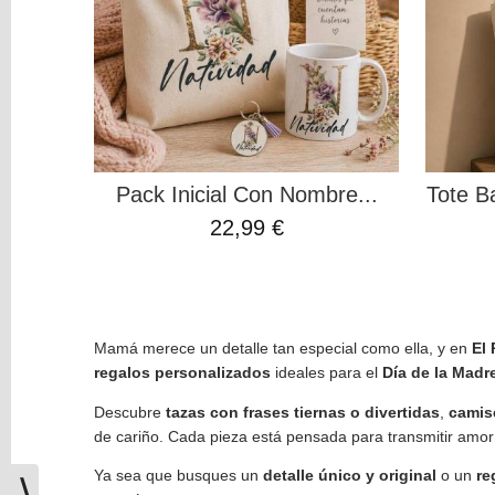
CREMALLERA
AMARILLO
(1)
AZUL
(1)
Pack Inicial Con Nombre...
Tote B
FUCSIA
22,99 €
(1)
NEGRO
(1)
Mamá merece un detalle tan especial como ella, y en
El
ROJO
regalos personalizados
ideales para el
Día de la Madr
(1)
Descubre
tazas con frases tiernas o divertidas
,
camis
VERDE
de cariño. Cada pieza está pensada para transmitir amor 
(1)
Ya sea que busques un
detalle único y original
o un
re
⟩
ELIGE