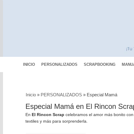
INICIO
PERSONALIZADOS
SCRAPBOOKING
MANU
Categorías
Inicio
»
PERSONALIZADOS
»
Especial Mamá
Scrapbooking
Especial Mamá en El Rincon Scrap:
MIXED
En
El Rincon Scrap
celebramos el amor más bonito con
MEDIA
textiles y más para sorprenderla.
Pinturas