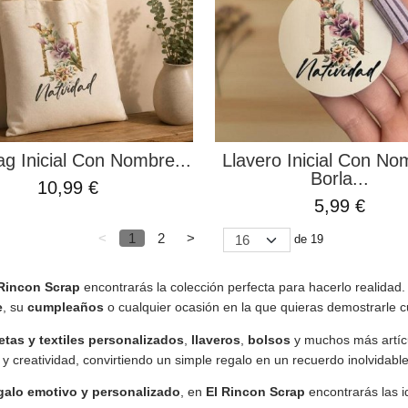
ag Inicial Con Nombre...
Llavero Inicial Con No
Borla...
10,99 €
5,99 €
<
1
2
>
de 19
 Rincon Scrap
encontrarás la colección perfecta para hacerlo realidad
e
, su
cumpleaños
o cualquier ocasión en la que quieras demostrarle c
etas y textiles personalizados
,
llaveros
,
bolsos
y muchos más artícu
y creatividad, convirtiendo un simple regalo en un recuerdo inolvidable
galo emotivo y personalizado
, en
El Rincon Scrap
encontrarás las 