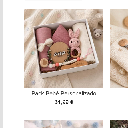
y
Mediums
Máquinas
y
Vinilos
REBAJAS
Novedades
NAVIDAD
Papelería
Herramientas
3D
Pack Bebé Personalizado
Liquidación
34,99 €
Scrapbooking
Resinas
y