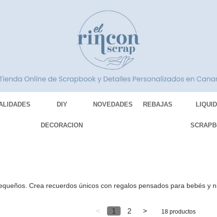
ALIDADES
DIY
NOVEDADES
REBAJAS
LIQUI
DECORACION
SCRAPB
)
s pequeños. Crea recuerdos únicos con regalos pensados para bebés y
<
1
2
>
18 productos