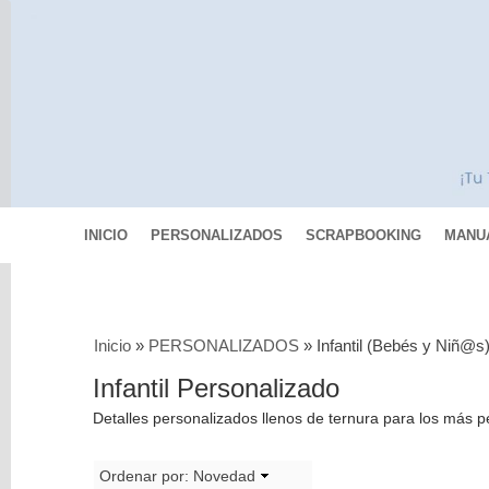
INICIO
PERSONALIZADOS
SCRAPBOOKING
MANU
Categorías
Inicio
»
PERSONALIZADOS
»
Infantil (Bebés y Niñ@s
Scrapbooking
Infantil Personalizado
MIXED
Detalles personalizados llenos de ternura para los má
MEDIA
Pinturas
Ordenar por:
Novedad