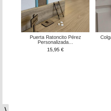
COLOR
AMARILLO
SUAVE
(1)
AZUL
Puerta Ratoncito Pérez
Colg
CIELO
Personalizada...
(1)
15,95 €
BEIGE
ARENA
(1)
BLANCO
PURO
(1)
MALVA
⟩
EMPOLVADO