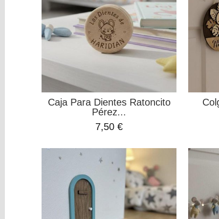
(Bebés
y
Niñ@s)
Mascotas
Navidad
Orlas
San
Valentín
Tazas
Caja Para Dientes Ratoncito
Col
DIY
Pérez...
DECORACION
7,50 €
Filtros
Búsqueda
Precio
ELIGE