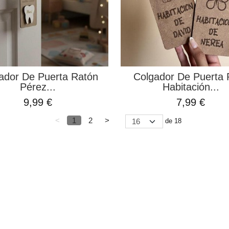
ador De Puerta Ratón
Colgador De Puerta 
Pérez...
Habitación...
9,99 €
7,99 €
<
1
2
>
de 18