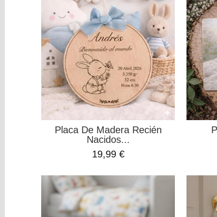
Colorantes
Tarjeta
Regalo
Figuras
3D
PERSONALIZADOS
Transfer
Textil
Y
DTF
Placa De Madera Recién
P
Bautizos
Nacidos...
Bodas
19,99 €
Comuniones
Especial
Mamá
Especial
Papá
Infantil