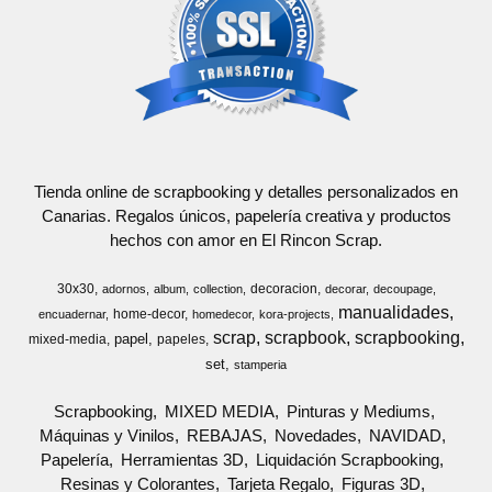
Tienda online de scrapbooking y detalles personalizados en
Canarias. Regalos únicos, papelería creativa y productos
hechos con amor en El Rincon Scrap.
30x30
decoracion
adornos
album
collection
decorar
decoupage
manualidades
home-decor
encuadernar
homedecor
kora-projects
scrap
scrapbook
scrapbooking
papel
mixed-media
papeles
set
stamperia
Scrapbooking
MIXED MEDIA
Pinturas y Mediums
Máquinas y Vinilos
REBAJAS
Novedades
NAVIDAD
Papelería
Herramientas 3D
Liquidación Scrapbooking
Resinas y Colorantes
Tarjeta Regalo
Figuras 3D