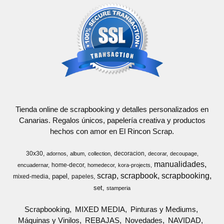
Tienda online de scrapbooking y detalles personalizados en
Canarias. Regalos únicos, papelería creativa y productos
hechos con amor en El Rincon Scrap.
30x30
decoracion
adornos
album
collection
decorar
decoupage
manualidades
home-decor
encuadernar
homedecor
kora-projects
scrap
scrapbook
scrapbooking
papel
mixed-media
papeles
set
stamperia
Scrapbooking
MIXED MEDIA
Pinturas y Mediums
Máquinas y Vinilos
REBAJAS
Novedades
NAVIDAD