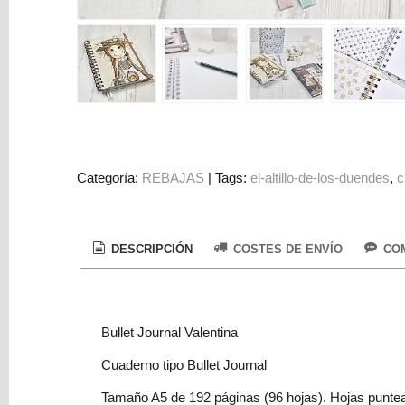
Colorantes
Tarjeta
Regalo
Figuras
3D
PERSONALIZADOS
DIY
Categoría:
REBAJAS
|
Tags:
el-altillo-de-los-duendes
c
DECORACION
Marcas
DESCRIPCIÓN
COSTES DE ENVÍO
COM
Bullet Journal Valentina
Cuaderno tipo Bullet Journal
Tu
Carrito
Tamaño A5 de 192 páginas (96 hojas). Hojas puntea