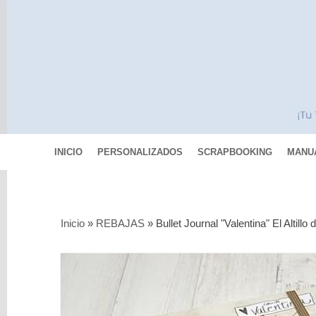
INICIO
PERSONALIZADOS
SCRAPBOOKING
MANU
Categorías
Inicio
»
REBAJAS
»
Bullet Journal "Valentina" El Altill
Scrapbooking
MIXED
MEDIA
Pinturas