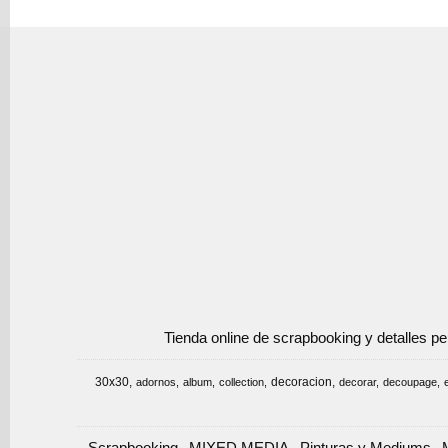
Tienda online de scrapbooking y detalles p
30x30
decoracion
adornos
album
collection
decorar
decoupage
Scrapbooking
MIXED MEDIA
Pinturas y Mediums