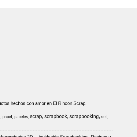
oductos hechos con amor en El Rincon Scrap.
scrap
scrapbook
scrapbooking
papel
set
a
papeles
Herramientas 3D
Liquidación Scrapbooking
Resinas y