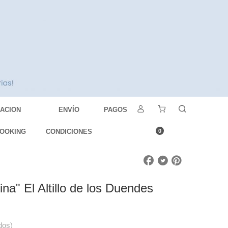
DACION
ENVÍO
PAGOS
OOKING
CONDICIONES
0
ina" El Altillo de los Duendes
dos)