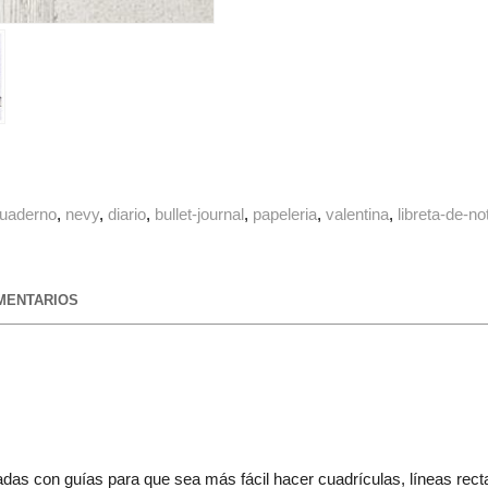
uaderno
nevy
diario
bullet-journal
papeleria
valentina
libreta-de-no
ENTARIOS
das con guías para que sea más fácil hacer cuadrículas, líneas rect