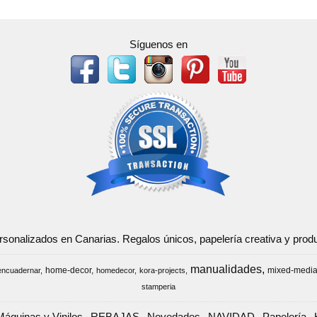
Síguenos en
ersonalizados en Canarias. Regalos únicos, papelería creativa y pr
manualidades
home-decor
mixed-medi
encuadernar
homedecor
kora-projects
stamperia
Máquinas y Vinilos
REBAJAS
Novedades
NAVIDAD
Papelería