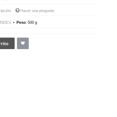
ripción
Hacer una pregunta
ENDES
•
Peso
:
500 g
rito