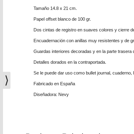
(0)
Tamaño 14.8 x 21 cm.
El
Papel offset blanco de 100 gr.
carrito
de
Dos cintas de registro en suaves colores y cierre d
la
compra
Encuadernación con anillas muy resistentes y de gra
está
Guardas interiores decoradas y en la parte trasera d
vacío
Detalles dorados en la contraportada.
Redes
Se le puede dar uso como bullet journal, cuaderno, li
Sociales
⟩
Fabricado en España
Instagram
Diseñadora: Nevy
Facebook
Youtube