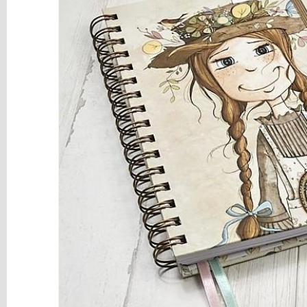
y
Mediums
Máquinas
y
Vinilos
REBAJAS
Novedades
NAVIDAD
Papelería
Herramientas
3D
Liquidación
Scrapbooking
Resinas
y