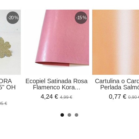
-10 %
-25 %
ed Rouge
Set de Papeles
Hoja Para R
il
Cosmos Infinity...
Chocolate 
5,46 €
1,40 €
2,95 €
7,27 €
1