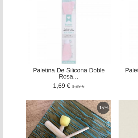
Otros
Pigmentos
Tintes
Máquinas
y
Vinilos
REBAJAS
Novedades
Paletina De Silicona Doble
Pale
NAVIDAD
Rosa...
Papelería
1,69 €
1,99 €
Herramientas
3D
-15 %
Liquidación
Scrapbooking
Resinas
y