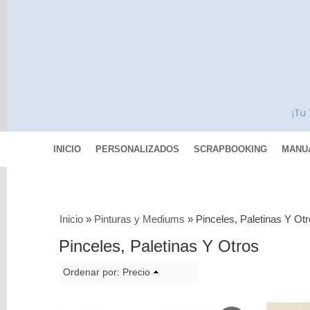
INICIO
PERSONALIZADOS
SCRAPBOOKING
MANU
Categorías
Inicio
»
Pinturas y Mediums
»
Pinceles, Paletinas Y Ot
Scrapbooking
Pinceles, Paletinas Y Otros
MIXED
Ordenar por:
Precio
MEDIA
Pinturas