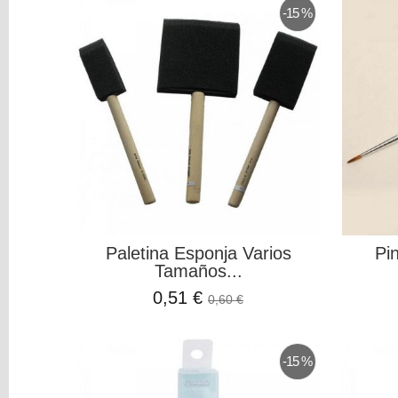
y
-15 %
Mediums
Barnices,
Ceras,
Mediums
Y
Otros
Pintura
Acrílica
Pintura
Chalk
Pintura
Paletina Esponja Varios
Pi
Dimensional
Tamaños...
Pintura
Especial
0,51 €
0,60 €
Pintura
Textil
Pinceles,
-15 %
Paletinas
Y