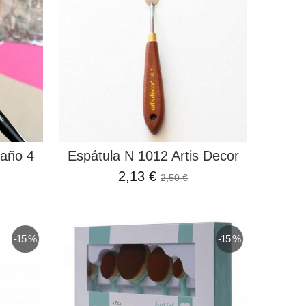
maño 4
Espátula N 1012 Artis Decor
2,13 €
2,50 €
-15 %
-15 %