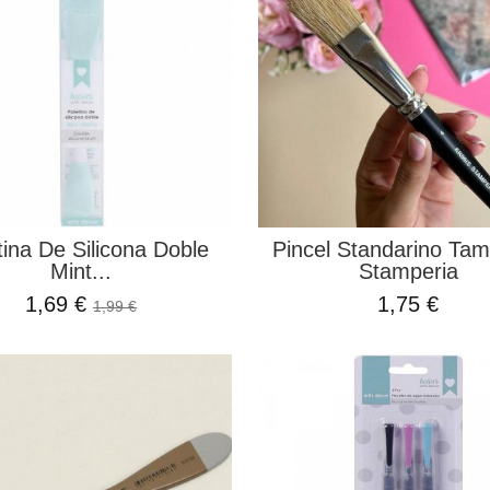
tina De Silicona Doble
Pincel Standarino Ta
Mint...
Stamperia
1,69 €
1,75 €
1,99 €