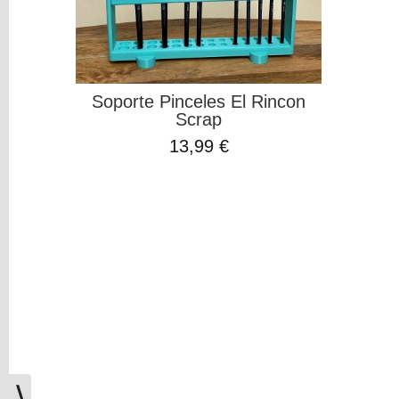
COLOR
AQUA
(1)
Soporte Pinceles El Rincon
AZUL
Scrap
CLARO
13,99 €
(1)
LAVANDA
(1)
LILA
BRILLANTE
(1)
MINT
(1)
⟩
ROSA