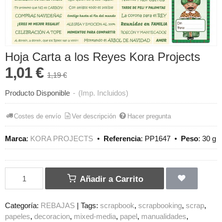
Hoja Carta a los Reyes Kora Projects
1,01 €
1,19 €
Producto Disponible
-
(Imp. Incluidos)
Costes de envío
Ver descripción
Hacer pregunta
Marca
:
KORA PROJECTS
•
Referencia
:
PP1647
•
Peso
:
30 g
Añadir a Carrito
Categoría:
REBAJAS
|
Tags:
scrapbook
scrapbooking
scrap
papeles
decoracion
mixed-media
papel
manualidades