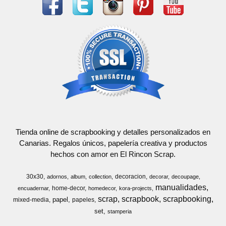
Tienda online de scrapbooking y detalles personalizados en
Canarias. Regalos únicos, papelería creativa y productos
hechos con amor en El Rincon Scrap.
30x30
decoracion
adornos
album
collection
decorar
decoupage
manualidades
home-decor
encuadernar
homedecor
kora-projects
scrap
scrapbook
scrapbooking
papel
mixed-media
papeles
set
stamperia