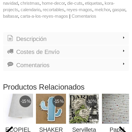
navidad
christmas
home-decor
die-cuts
etiquetas
kora-
projects
calendario
recortables
reyes-magos
melchor
gaspar
baltasar
carta-a-los-reyes-magos
|
Comentarios
Descripción
Costes de Envío
Comentarios
Productos Relacionados
-15 %
-15 %
-10 %
ECOPIEL
SHAKER
Servilleta
Papel