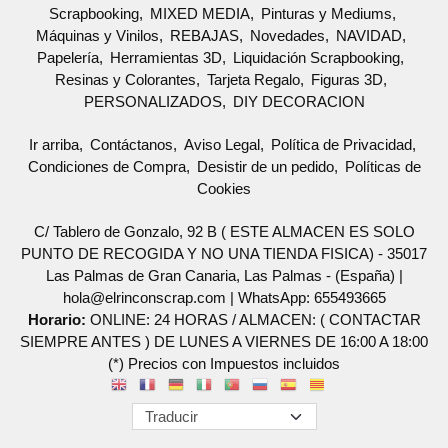
Scrapbooking
MIXED MEDIA
Pinturas y Mediums
Máquinas y Vinilos
REBAJAS
Novedades
NAVIDAD
Papelería
Herramientas 3D
Liquidación Scrapbooking
Resinas y Colorantes
Tarjeta Regalo
Figuras 3D
PERSONALIZADOS
DIY DECORACION
Ir arriba
Contáctanos
Aviso Legal
Política de Privacidad
Condiciones de Compra
Desistir de un pedido
Políticas de
Cookies
C/ Tablero de Gonzalo, 92 B ( ESTE ALMACEN ES SOLO
PUNTO DE RECOGIDA Y NO UNA TIENDA FISICA) - 35017
Las Palmas de Gran Canaria, Las Palmas - (España) |
hola@elrinconscrap.com |
WhatsApp: 655493665
Horario:
ONLINE: 24 HORAS / ALMACEN: ( CONTACTAR
SIEMPRE ANTES ) DE LUNES A VIERNES DE 16:00 A 18:00
(*) Precios con Impuestos incluidos