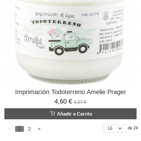
Imprimación Todoterreno Amelie Prager
4,60 €
6,57 €
Añadir a Carrito
de 24
<
1
2
>