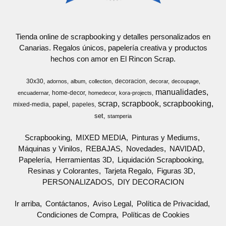
Tienda online de scrapbooking y detalles personalizados en
Canarias. Regalos únicos, papelería creativa y productos
hechos con amor en El Rincon Scrap.
30x30
decoracion
adornos
album
collection
decorar
decoupage
manualidades
home-decor
encuadernar
homedecor
kora-projects
scrap
scrapbook
scrapbooking
papel
mixed-media
papeles
set
stamperia
Scrapbooking
MIXED MEDIA
Pinturas y Mediums
Máquinas y Vinilos
REBAJAS
Novedades
NAVIDAD
Papelería
Herramientas 3D
Liquidación Scrapbooking
Resinas y Colorantes
Tarjeta Regalo
Figuras 3D
PERSONALIZADOS
DIY DECORACION
Ir arriba
Contáctanos
Aviso Legal
Política de Privacidad
Condiciones de Compra
Políticas de Cookies