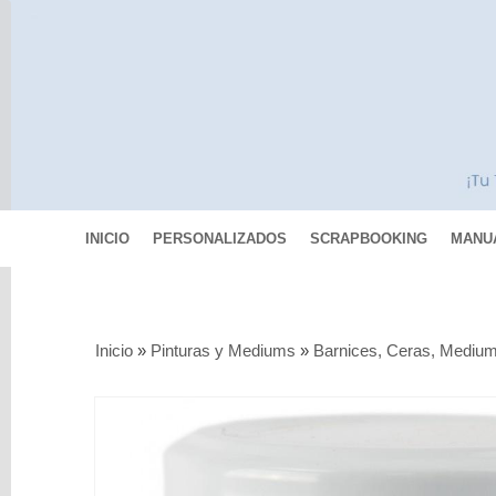
INICIO
PERSONALIZADOS
SCRAPBOOKING
MANU
Categorías
Inicio
»
Pinturas y Mediums
»
Barnices, Ceras, Mediu
Scrapbooking
MIXED
MEDIA
Pinturas