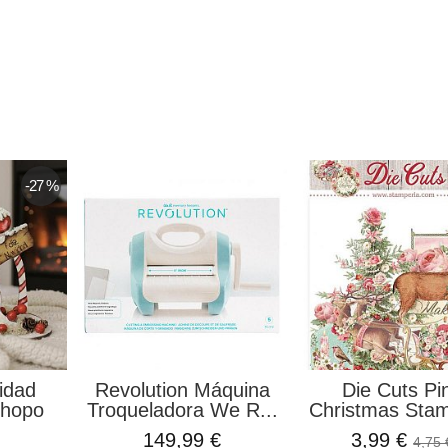
-27 %
idad
Revolution Máquina
Die Cuts Pi
Chopo
Troqueladora We R...
Christmas Stam
149,99 €
3,99 €
4,75 