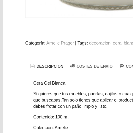
Colorantes
Tarjeta
Regalo
Figuras
3D
Categoría:
Amelie Prager
|
Tags:
decoracion
cera
blan
PERSONALIZADOS
DIY
DECORACION
DESCRIPCIÓN
COSTES DE ENVÍO
COM
Marcas
Cera Gel Blanca
Si quieres que tus muebles, puertas, cajitas o cual
que buscabas.Tan solo tienes que aplicar el product
debes frotar con un paño limpio y listo.
Contenido: 100 ml.
Tu
Colección: Amelie
Carrito