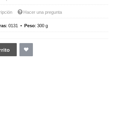
ripción
Hacer una pregunta
ras
:
0131
•
Peso
:
300 g
rito