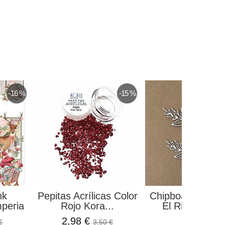
-16 %
-15 %
nk
Pepitas Acrílicas Color
Chipboard Dos F
peria
Rojo Kora...
El Rincon Scr
2,98 €
1,60 €
€
3,50 €