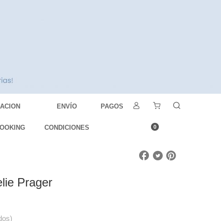
DACION
ENVÍO
PAGOS
OOKING
CONDICIONES
0
lie Prager
dos)