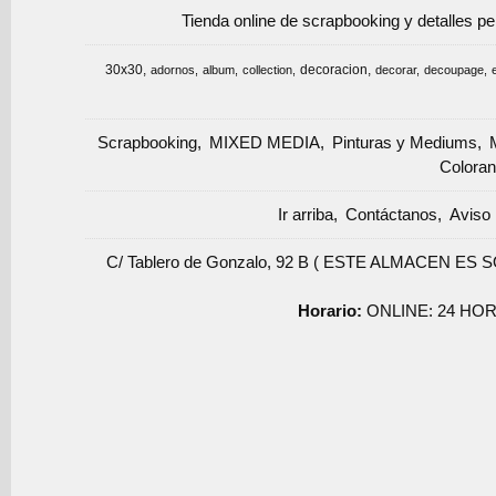
Tienda online de scrapbooking y detalles p
30x30
decoracion
adornos
album
collection
decorar
decoupage
Scrapbooking
MIXED MEDIA
Pinturas y Mediums
Coloran
Ir arriba
Contáctanos
Aviso 
C/ Tablero de Gonzalo, 92 B ( ESTE ALMACEN ES 
Horario:
ONLINE: 24 HOR