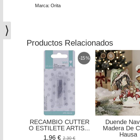
(0)
Marca: Orita
El
carrito
⟩
de
la
compra
Productos Relacionados
está
vacío
-15 %
Redes
Sociales
Instagram
Facebook
RECAMBIO CUTTER
Duende Nav
O ESTILETE ARTIS...
Madera De 
Hausa
Youtube
1,96 €
2,30 €