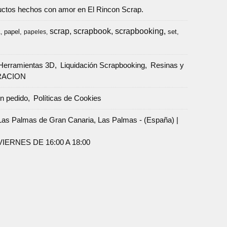
oductos hechos con amor en El Rincon Scrap.
scrap
scrapbook
scrapbooking
papel
set
a
papeles
Herramientas 3D
Liquidación Scrapbooking
Resinas y
RACION
un pedido
Políticas de Cookies
Palmas de Gran Canaria, Las Palmas - (España) |
ERNES DE 16:00 A 18:00