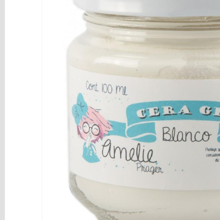
y
Mediums
Máquinas
y
Vinilos
REBAJAS
Novedades
NAVIDAD
Papelería
Herramientas
3D
Liquidación
Scrapbooking
Resinas
y