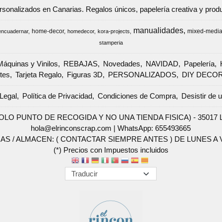
ersonalizados en Canarias. Regalos únicos, papelería creativa y pr
manualidades
home-decor
mixed-medi
encuadernar
homedecor
kora-projects
stamperia
Máquinas y Vinilos
REBAJAS
Novedades
NAVIDAD
Papelería
tes
Tarjeta Regalo
Figuras 3D
PERSONALIZADOS
DIY DECO
Legal
Política de Privacidad
Condiciones de Compra
Desistir de 
SOLO PUNTO DE RECOGIDA Y NO UNA TIENDA FISICA) - 35017 Las 
hola@elrinconscrap.com |
WhatsApp: 655493665
AS / ALMACEN: ( CONTACTAR SIEMPRE ANTES ) DE LUNES A VI
(*) Precios con Impuestos incluidos