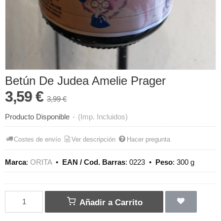
Betún De Judea Amelie Prager
3,59 €
3,99 €
Producto Disponible
-
(Imp. Incluidos)
Costes de envío
Ver descripción
Hacer pregunta
Marca
:
ORITA
•
EAN / Cod. Barras
:
0223
•
Peso
:
300 g
Añadir a Carrito