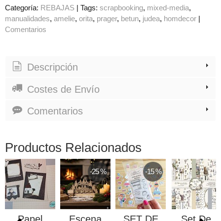
Categoría:
REBAJAS
|
Tags:
scrapbooking
mixed-media
manualidades
amelie
orita
prager
betun
judea
homdecor
|
Comentarios
Descripción
Costes de Envío
Comentarios
Productos Relacionados
-25 %
-15 %
Papel
Escena
SET DE
Set De