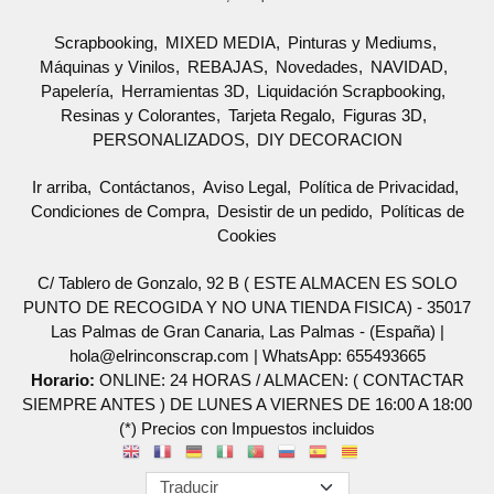
Scrapbooking
MIXED MEDIA
Pinturas y Mediums
Máquinas y Vinilos
REBAJAS
Novedades
NAVIDAD
Papelería
Herramientas 3D
Liquidación Scrapbooking
Resinas y Colorantes
Tarjeta Regalo
Figuras 3D
PERSONALIZADOS
DIY DECORACION
Ir arriba
Contáctanos
Aviso Legal
Política de Privacidad
Condiciones de Compra
Desistir de un pedido
Políticas de
Cookies
C/ Tablero de Gonzalo, 92 B ( ESTE ALMACEN ES SOLO
PUNTO DE RECOGIDA Y NO UNA TIENDA FISICA) - 35017
Las Palmas de Gran Canaria, Las Palmas - (España) |
hola@elrinconscrap.com |
WhatsApp: 655493665
Horario:
ONLINE: 24 HORAS / ALMACEN: ( CONTACTAR
SIEMPRE ANTES ) DE LUNES A VIERNES DE 16:00 A 18:00
(*) Precios con Impuestos incluidos