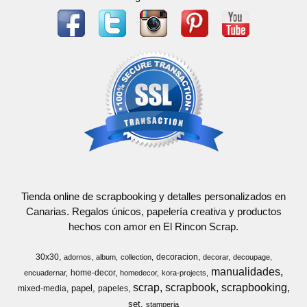
Tienda online de scrapbooking y detalles personalizados en
Canarias. Regalos únicos, papelería creativa y productos
hechos con amor en El Rincon Scrap.
30x30
decoracion
adornos
album
collection
decorar
decoupage
manualidades
home-decor
encuadernar
homedecor
kora-projects
scrap
scrapbook
scrapbooking
papel
mixed-media
papeles
set
stamperia