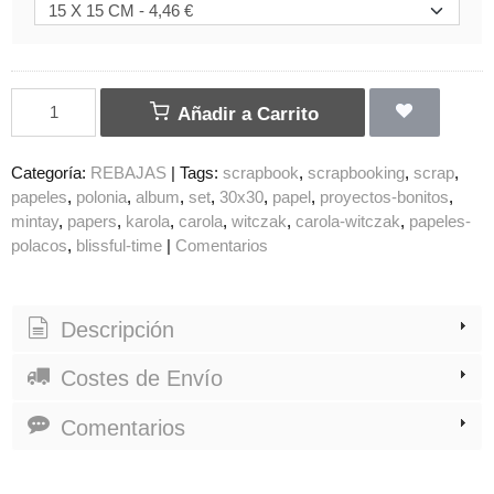
Añadir a Carrito
Categoría:
REBAJAS
|
Tags:
scrapbook
scrapbooking
scrap
papeles
polonia
album
set
30x30
papel
proyectos-bonitos
mintay
papers
karola
carola
witczak
carola-witczak
papeles-
polacos
blissful-time
|
Comentarios
Descripción
Costes de Envío
Comentarios