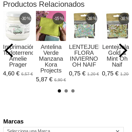
Productos Relacionados
-30 %
-15 %
-38 %
-38 %
Imprimación
Antelina
LENTEJUELAS
Lentejuelas
Todoterreno
Verde
FLORA
Gold &
Amelie
Manzana
INVIERNO
Mint Oh
Prager
Kora
OH NAIF
Naif
Projects
4,60 €
0,75 €
0,75 €
6,57 €
1,20 €
1,20 €
5,87 €
6,90 €
Marcas