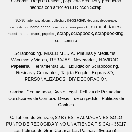
Canarias. Regalos únicos, papelería creativa y productos
hechos con amor en El Rincon Scrap.
30x30
decoracion
adornos
album
collection
decorar
decoupage
manualidades
home-decor
encuadernar
homedecor
kora-projects
scrap
scrapbook
scrapbooking
papel
mixed-media
papeles
set
stamperia
Scrapbooking
MIXED MEDIA
Pinturas y Mediums
Máquinas y Vinilos
REBAJAS
Novedades
NAVIDAD
Papelería
Herramientas 3D
Liquidación Scrapbooking
Resinas y Colorantes
Tarjeta Regalo
Figuras 3D
PERSONALIZADOS
DIY DECORACION
Ir arriba
Contáctanos
Aviso Legal
Política de Privacidad
Condiciones de Compra
Desistir de un pedido
Políticas de
Cookies
C/ Tablero de Gonzalo, 92 B ( ESTE ALMACEN ES SOLO
PUNTO DE RECOGIDA Y NO UNA TIENDA FISICA) - 35017
Las Palmas de Gran Canaria, Las Palmas - (España) |